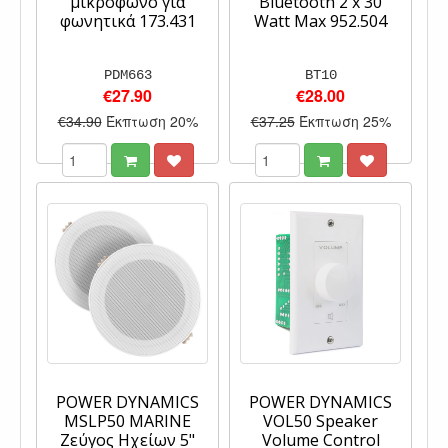
μικρόφωνο για
Bluetooth 2 x 30
φωνητικά 173.431
Watt Max 952.504
PDM663
BT10
€27.90
€28.00
€34.90
Έκπτωση 20%
€37.25
Έκπτωση 25%
POWER DYNAMICS
POWER DYNAMICS
MSLP50 MARINE
VOL50 Speaker
Ζεύγος Ηχείων 5"
Volume Control