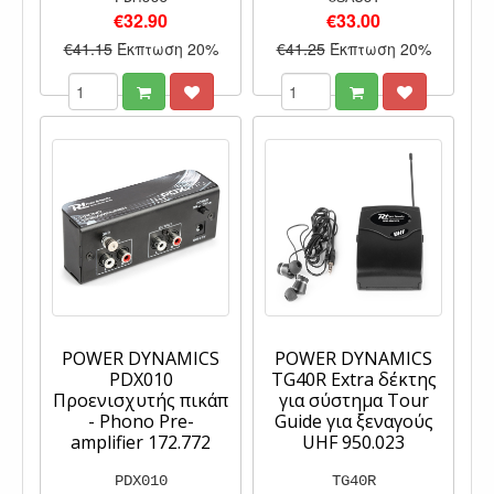
€32.90
€33.00
€41.15
Έκπτωση 20%
€41.25
Έκπτωση 20%
POWER DYNAMICS
POWER DYNAMICS
PDX010
TG40R Extra δέκτης
Προενισχυτής πικάπ
για σύστημα Tour
- Phono Pre-
Guide για ξεναγούς
amplifier 172.772
UHF 950.023
PDX010
TG40R