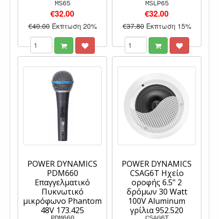
MS65
MSLP65
€32.00
€32.00
€40.00
Έκπτωση 20%
€37.80
Έκπτωση 15%
POWER DYNAMICS
POWER DYNAMICS
PDM660
CSAG6T Ηχείο
Επαγγελματικό
οροφής 6.5" 2
Πυκνωτικό
δρόμων 30 Watt
μικρόφωνο Phantom
100V Aluminum
48V 173.425
γρίλια 952.520
PDM660
CSAG6T