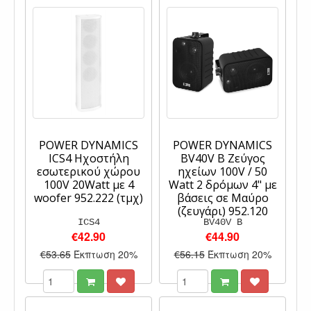
POWER DYNAMICS
POWER DYNAMICS
ICS4 Ηχοστήλη
BV40V B Ζεύγος
εσωτερικού χώρου
ηχείων 100V / 50
100V 20Watt με 4
Watt 2 δρόμων 4" με
woofer 952.222 (τμχ)
βάσεις σε Μαύρο
(ζευγάρι) 952.120
ICS4
BV40V B
€42.90
€44.90
€53.65
Έκπτωση 20%
€56.15
Έκπτωση 20%