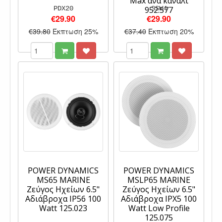
Max ανά κανάλι
PDX20
952.577
SSW4
€29.90
€29.90
€39.80
Έκπτωση 25%
€37.40
Έκπτωση 20%
POWER DYNAMICS
POWER DYNAMICS
MS65 MARINE
MSLP65 MARINE
Ζεύγος Ηχείων 6.5"
Ζεύγος Ηχείων 6.5"
Αδιάβροχα IP56 100
Αδιάβροχα IPX5 100
Watt 125.023
Watt Low Profile
125.075