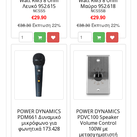
Watt RMS 8 Ohm
Watt RMS 8 Ohm
Λευκό 952.615
Μαύρο 952.618
NCSS5
NCSS5B
€29.90
€29.90
€38.30
Έκπτωση 22%
€38.30
Έκπτωση 22%
POWER DYNAMICS
POWER DYNAMICS
PDM661 Δυναμικό
PDVC100 Speaker
μικρόφωνο για
Volume Control
φωνητικά 173.428
100W με
μετασχηματιστή