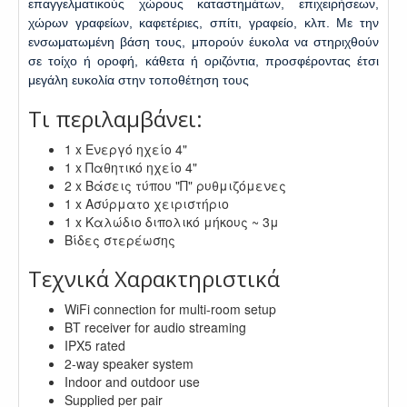
επαγγελματικούς χώρους καταστημάτων, επιχειρήσεων,
χώρων γραφείων, καφετέριες, σπίτι, γραφείο, κλπ. Με την
ενσωματωμένη βάση τους, μπορούν έυκολα να στηριχθούν
σε τοίχο ή οροφή, κάθετα ή οριζόντια, προσφέροντας έτσι
μεγάλη ευκολία στην τοποθέτηση τους
Τι περιλαμβάνει:
1 x Ενεργό ηχείο 4"
1 x Παθητικό ηχείο 4"
2 x Βάσεις τύπου "Π" ρυθμιζόμενες
1 x Ασύρματο χειριστήριο
1 x Καλώδιο διπολικό μήκους ~ 3μ
Βίδες στερέωσης
Τεχνικά Χαρακτηριστικά
WiFi connection for multi-room setup
BT receiver for audio streaming
IPX5 rated
2-way speaker system
Indoor and outdoor use
Supplied per pair