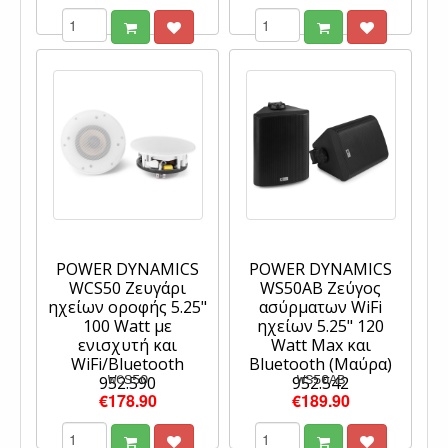
POWER DYNAMICS
POWER DYNAMICS
WCS50 Ζευγάρι
WS50AB Ζεύγος
ηχείων οροφής 5.25"
ασύρματων WiFi
100 Watt με
ηχείων 5.25" 120
ενισχυτή και
Watt Max και
WiFi/Bluetooth
Bluetooth (Μαύρα)
952.590
WCS50
952.542
WS50AB
€178.90
€189.90