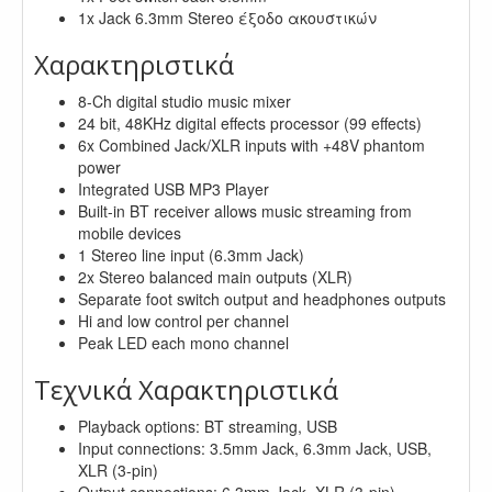
1x Jack 6.3mm Stereo έξοδο ακουστικών
Χαρακτηριστικά
8-Ch digital studio music mixer
24 bit, 48KHz digital effects processor (99 effects)
6x Combined Jack/XLR inputs with +48V phantom
power
Integrated USB MP3 Player
Built-in BT receiver allows music streaming from
mobile devices
1 Stereo line input (6.3mm Jack)
2x Stereo balanced main outputs (XLR)
Separate foot switch output and headphones outputs
Hi and low control per channel
Peak LED each mono channel
Τεχνικά Χαρακτηριστικά
Playback options: BT streaming, USB
Input connections: 3.5mm Jack, 6.3mm Jack, USB,
XLR (3-pin)
Output connections: 6.3mm Jack, XLR (3-pin)