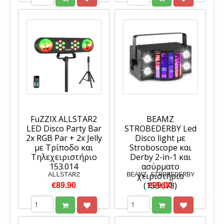
FuZZIX ALLSTAR2
BEAMZ
LED Disco Party Bar
STROBEDERBY Led
2x RGB Par + 2x Jelly
Disco light με
με Τρίποδο και
Stroboscope και
Τηλεχειριστήριο
Derby 2-in-1 και
153.014
ασύρματο
ALLSTAR2
BEAMZ STROBEDERBY
χειριστήριο
€89.90
€99.00
(153.678)