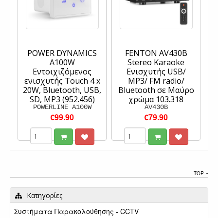
POWER DYNAMICS
FENTON AV430B
A100W
Stereo Karaoke
Εντοιχιζόμενος
Ενισχυτής USB/
ενισχυτής Touch 4 x
MP3/ FM radio/
20W, Bluetooth, USB,
Bluetooth σε Μαύρο
SD, MP3 (952.456)
χρώμα 103.318
POWERLINE A100W
AV430B
€99.90
€79.90
TOP
Κατηγορίες
Συστήματα Παρακολούθησης - CCTV