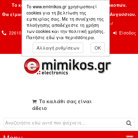
Το κατάστημα μας είναι κλειστό λόγω διακοπών.
To www.emimikos.gr χρησιμοποιεί
cookies για τη βελτίωση της
Θα είμαστε και πάλι μαζί σας την Δευτέρα 24 Αυγούστου.
εμπειρίας σας. Με τη συνέχιση της
Σας ευχόμαστε ένα όμορφο καλοκαίρι!
πλοήγησης αποδέχεστε τη χρήση
των cookies και την πολιτική χρήσης.
2261026435 & 2261081666
Επικοινωνία
Είσοδος
Πατήστε εδώ για περισσότερα.
Μέλους
Αλλαγή ρυθμίσεων
OK
Το καλάθι σας είναι
άδειο
Menu