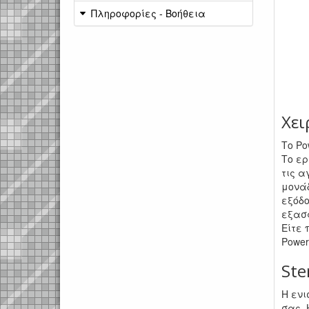
Πληροφορίες - Βοήθεια
Χει
Το Po
Το ερ
τις α
μονάδ
εξόδο
εξασ
Είτε 
Power
Ste
Η ενι
σας. 