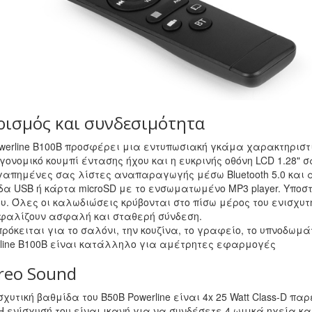
ρισμός και συνδεσιμότητα
werline B100B προσφέρει μια εντυπωσιακή γκάμα χαρακτηριστι
γονομικό κουμπί έντασης ήχου και η ευκρινής οθόνη LCD 1.28"
γαπημένες σας λίστες αναπαραγωγής μέσω Bluetooth 5.0 και
α USB ή κάρτα microSD με το ενσωματωμένο MP3 player. Υποστ
υ. Όλες οι καλωδιώσεις κρύβονται στο πίσω μέρος του ενισχυτ
φαλίζουν ασφαλή και σταθερή σύνδεση.
πρόκειται για το σαλόνι, την κουζίνα, το γραφείο, το υπνοδωμ
line B100B είναι κατάλληλο για αμέτρητες εφαρμογές
reo Sound
σχυτική βαθμίδα του Β50B Powerline είναι 4x 25 Watt Class-D π
Η ενίσχυσή του είναι ικανή για να συνδέσετε 4 ωμικά ηχεία κ