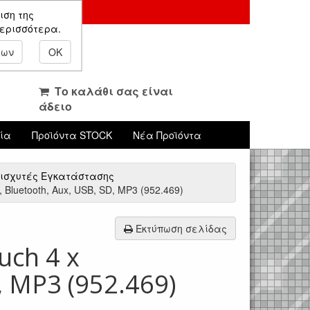
ιση της
περισσότερα.
εων
OK
Το καλάθι σας είναι
άδειο
νία
Προϊόντα STOCK
Νέα Προϊόντα
Ενισχυτές Εγκατάστασης
luetooth, Aux, USB, SD, MP3 (952.469)
Εκτύπωση σελίδας
uch 4 x
, MP3 (952.469)