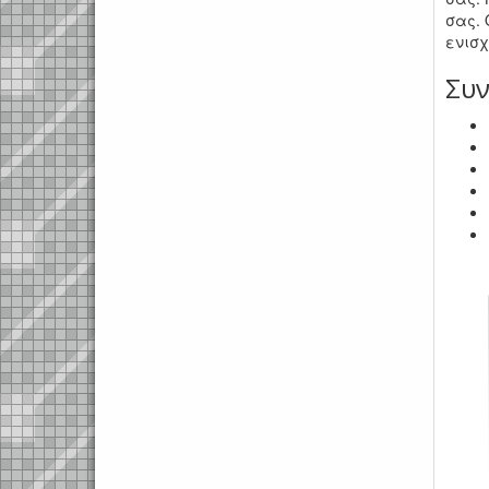
σας. 
ενισχ
Συν