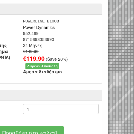
POWERLINE B100B
Power Dynamics
952.469
8715693353990
σης
24 Μήνες
τημα
€149.90
€
119.90
 ΦΠΑ)
(Save
20
%)
Δωρεάν Αποστολή
Άμεσα διαθέσιμο
Προσθήκη στο καλάθι