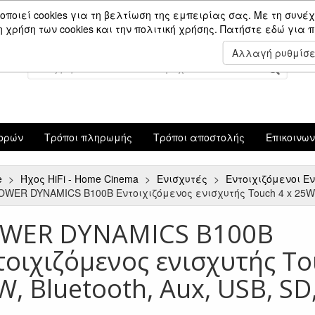
Είσοδος Μέλους
οποιεί cookies για τη βελτίωση της εμπειρίας σας. Με τη συνέχ
χρήση των cookies και την πολιτική χρήσης.
Πατήστε εδώ για 
Αλλαγή ρυθμίσ
ορών
Τρόποι πληρωμής
Τρόποι αποστολής
Επικοινω
e
Ήχος HiFi - Home Cinema
Ενισχυτές
Εντοιχιζόμενοι 
OWER DYNAMICS B100B Εντοιχιζόμενος ενισχυτής Touch 4 x 25W, B
WER DYNAMICS B100B
τοιχιζόμενος ενισχυτής To
W, Bluetooth, Aux, USB, SD