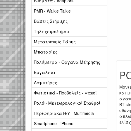
Βύσματα - Adaptors
PMR - Walkie Talkie
Βάσεις Στήριξης
Τηλεχειριστήρια
Μετατροπείς Τάσης
Μπαταρίες
Πολύμετρα - Όργανα Μέτρησης
P
Εργαλεία
Λαμπτήρες
Μοντέ
Φωτιστικά - Προβολείς - Φακοί
και μ
αγαπη
Ρολόι- Μετεωρολογικοί Σταθμοί
BT st
οθόνη
Περιφεριακά Η/Υ - Multimedia
απλώς
ενίσχ
Smartphone - iPhone