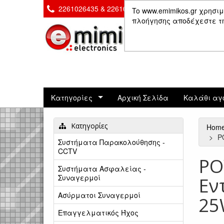
2261026435 & 2261081666
Επικοινωνία
To www.emimikos.gr χρησιμ
πλοήγησης αποδέχεστε τη 
Κατηγορίες
Αρχική Σελίδα
Καλάθι αγ
Κατηγορίες
Hom
P
Συστήματα Παρακολούθησης -
CCTV
PO
Συστήματα Ασφαλείας -
Συναγερμοί
Εν
Ασύρματοι Συναγερμοί
25
Επαγγελματικός Ήχος