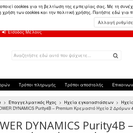
ών.
οποιεί cookies για τη βελτίωση της εμπειρίας σας. Με τη συνέχ
χρήση των cookies και την πολιτική χρήσης.
Πατήστε εδώ για 
 Αυγούστου.
Αλλαγή ρυθμίσ
Είσοδος Μέλους
ορών
Τρόποι πληρωμής
Τρόποι αποστολής
Επικοινω
e
Επαγγελματικός Ήχος
Ηχεία εγκαταστάσεων
Ηχεί
OWER DYNAMICS Purity4B – Premium Κρεμαστό Ηχείο 2 Δρόμων 4"
WER DYNAMICS Purity4B 