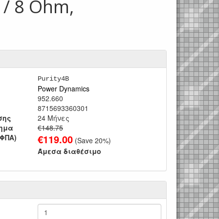
 / 8 Ohm,
Purity4B
Power Dynamics
952.660
8715693360301
σης
24 Μήνες
τημα
€148.75
€
119.00
 ΦΠΑ)
(Save
20
%)
Άμεσα διαθέσιμο