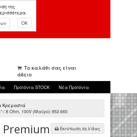
ιση της
περισσότερα.
εων
OK
Το καλάθι σας είναι
άδειο
νία
Προϊόντα STOCK
Νέα Προϊόντα
α Κρεμαστά
 / 8 Ohm, 100V (Μαύρο) 952.660
– Premium
Εκτύπωση σελίδας