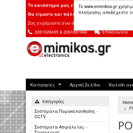
Το κατάστημα μας είναι κλειστό λόγω διακοπ
To www.emimikos.gr χρησιμ
πλοήγησης αποδέχεστε τη 
Θα είμαστε και πάλι μαζί σας την Δευτέρα 24
Σας ευχόμαστε ένα όμορφο καλοκαίρι!
2261026435 & 2261081666
Επικοινωνία
Κατηγορίες
Αρχική Σελίδα
Καλάθι αγ
Κατηγορίες
Hom
P
Συστήματα Παρακολούθησης -
CCTV
PO
Συστήματα Ασφαλείας -
Συναγερμοί