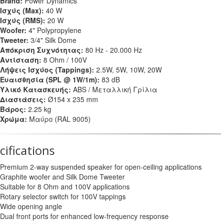
Brand:
Power Dynamics
Ισχύς (Max):
40 W
Ισχύς (RMS):
20 W
Woofer:
4" Polypropylene
Tweeter:
3/4" Silk Dome
Απόκριση Συχνότητας:
80 Hz - 20.000 Hz
Αντίσταση:
8 Ohm / 100V
Λήψεις Ισχύος (Tappings):
2.5W, 5W, 10W, 20W
Ευαισθησία (SPL @ 1W/1m):
83 dB
Υλικό Κατασκευής:
ABS / Μεταλλική Γρίλια
Διαστάσεις:
Ø154 x 235 mm
Βάρος:
2.25 kg
Χρώμα:
Μαύρο (RAL 9005)
cifications
Premium 2-way suspended speaker for open-ceiling applications
Graphite woofer and Silk Dome Tweeter
Suitable for 8 Ohm and 100V applications
Rotary selector switch for 100V tappings
Wide opening angle
Dual front ports for enhanced low-frequency response