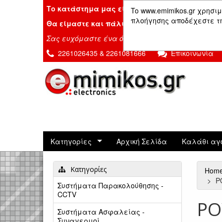
Το κατάστημα μας είναι κλειστό λόγω διακοπ
To www.emimikos.gr χρησιμ
πλοήγησης αποδέχεστε τη 
Θα είμαστε και πάλι μαζί σας την Δευτέρα 24
Σας ευχόμαστε ένα όμορφο καλοκαίρι!
2261026435 & 2261081666
Επικοινωνία
Κατηγορίες
Αρχική Σελίδα
Καλάθι αγ
Κατηγορίες
Hom
P
Συστήματα Παρακολούθησης -
CCTV
PO
Συστήματα Ασφαλείας -
Συναγερμοί