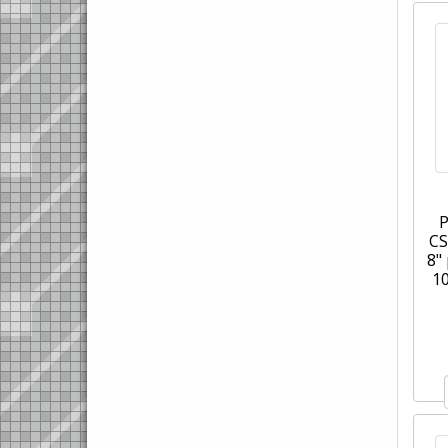
CS
8"
1