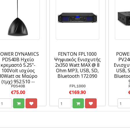
POWER DYNAMICS
FENTON FPL1000
POWE
PDS40B Ηχείο
Ψηφιακός Ενισχυτής
PV24
κρεμαστό 5.25"-
2x350 Watt MAX @ 8
Eνισχυ
100Volt ισχύος
Ohm MP3, USB, SD,
USB, S
30Watt σε Μαύρο
Bluetooth 172.090
Bluetoo
(τμχ) 952.510 --
PDS40B
FPL1000
€75.00
€169.90