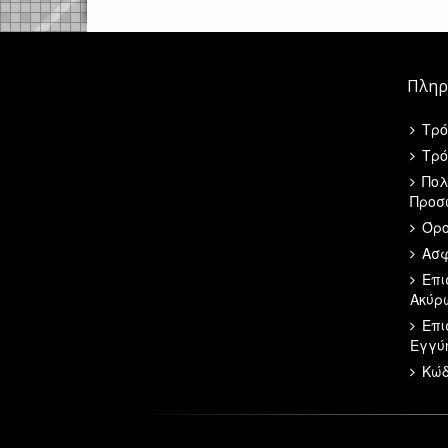
Πληρ
Τρό
Τρό
Πολ
Προσ
Όρο
Ασφ
Επι
Ακύρ
Επι
Εγγύ
Κώδ