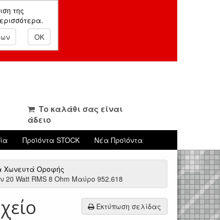
ιση της
περισσότερα.
εων
OK
Το καλάθι σας είναι
άδειο
νία
Προϊόντα STOCK
Νέα Προϊόντα
α Χωνευτά Οροφής
ων 20 Watt RMS 8 Ohm Μαύρο 952.618
χείο
Εκτύπωση σελίδας