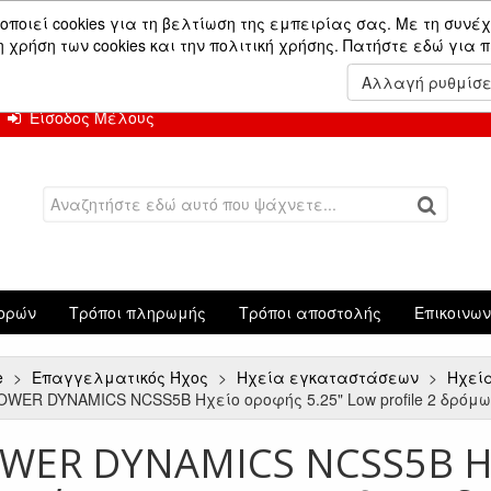
ών.
οποιεί cookies για τη βελτίωση της εμπειρίας σας. Με τη συνέχ
χρήση των cookies και την πολιτική χρήσης.
Πατήστε εδώ για 
 Αυγούστου.
Αλλαγή ρυθμίσ
Είσοδος Μέλους
ορών
Τρόποι πληρωμής
Τρόποι αποστολής
Επικοινω
e
Επαγγελματικός Ήχος
Ηχεία εγκαταστάσεων
Ηχεί
OWER DYNAMICS NCSS5B Ηχείο οροφής 5.25" Low profile 2 δρόμ
WER DYNAMICS NCSS5B Η