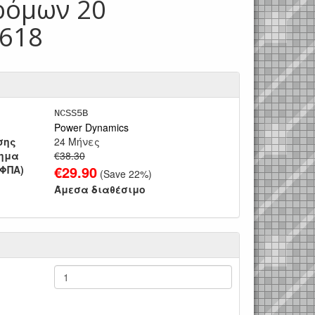
δρόμων 20
.618
NCSS5B
Power Dynamics
σης
24 Μήνες
τημα
€38.30
€
29.90
 ΦΠΑ)
(Save
22
%)
Άμεσα διαθέσιμο