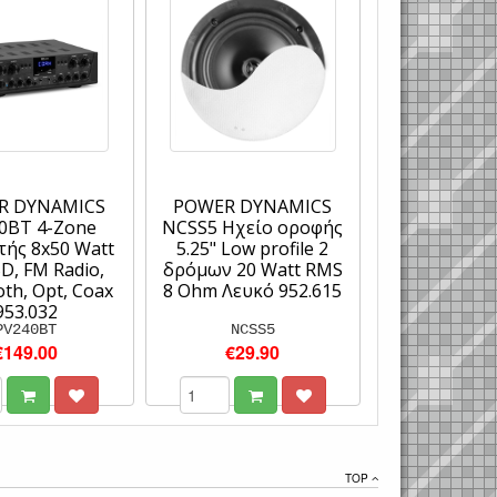
R DYNAMICS
POWER DYNAMICS
0BT 4-Zone
NCSS5 Ηχείο οροφής
τής 8x50 Watt
5.25" Low profile 2
D, FM Radio,
δρόμων 20 Watt RMS
th, Opt, Coax
8 Ohm Λευκό 952.615
953.032
PV240BT
NCSS5
€149.00
€29.90
TOP