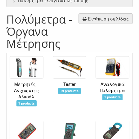
Πολύμετρα - Όργανα Μέτρησης
Πολύμετρα -
Εκτύπωση σελίδας
Όργανα
Μέτρησης
Μετρητές -
Tester
Αναλογικά
Ανιχνευτές
Πολύμετρα
19 products
Αλκοόλ
1 products
1 products