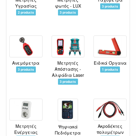
Υγρασίας
φωτός - LUX
3 products
2 products
3 products
Ανεμόμετρα
Μετρητές
Ειδικά Όργανα
Απόστασης -
3 products
1 products
Αλφάδια Laser
3 products
Μετρητές
Ακροδέκτες
Ψηφιακά
Ενέργειας
πολυμέτρων
Πεδιόμετρα