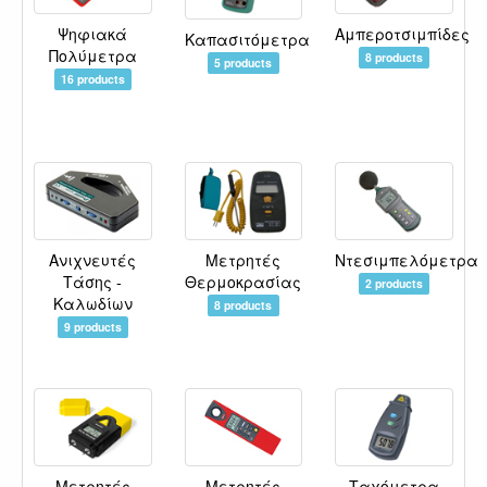
Ψηφιακά
Αμπεροτσιμπίδες
Καπασιτόμετρα
Πολύμετρα
8 products
5 products
16 products
Ανιχνευτές
Μετρητές
Ντεσιμπελόμετρα
Τάσης -
Θερμοκρασίας
2 products
Καλωδίων
8 products
9 products
Μετρητές
Μετρητές
Ταχόμετρα