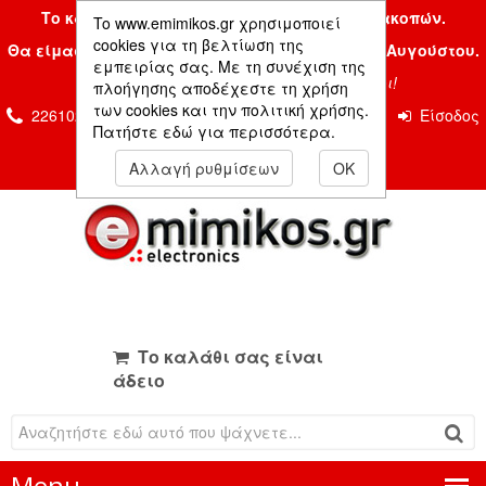
Το κατάστημα μας είναι κλειστό λόγω διακοπών.
To www.emimikos.gr χρησιμοποιεί
cookies για τη βελτίωση της
Θα είμαστε και πάλι μαζί σας την Δευτέρα 24 Αυγούστου.
εμπειρίας σας. Με τη συνέχιση της
Σας ευχόμαστε ένα όμορφο καλοκαίρι!
πλοήγησης αποδέχεστε τη χρήση
των cookies και την πολιτική χρήσης.
2261026435 & 2261081666
Επικοινωνία
Είσοδος
Πατήστε εδώ για περισσότερα.
Μέλους
Αλλαγή ρυθμίσεων
OK
Το καλάθι σας είναι
άδειο
Menu