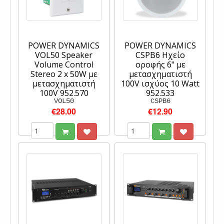
POWER DYNAMICS
POWER DYNAMICS
VOL50 Speaker
CSPB6 Ηχείο
Volume Control
οροφής 6" με
Stereo 2 x 50W με
μετασχηματιστή
μετασχηματιστή
100V ισχύος 10 Watt
100V 952.570
952.533
VOL50
CSPB6
€28.00
€12.90