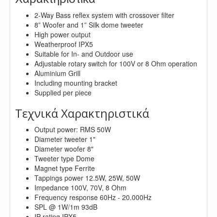
2-Way Bass reflex system with crossover filter
8” Woofer and 1” Silk dome tweeter
High power output
Weatherproof IPX5
Suitable for In- and Outdoor use
Adjustable rotary switch for 100V or 8 Ohm operation
Aluminium Grill
Including mounting bracket
Supplied per piece
Τεχνικά Χαρακτηριστικά
Output power: RMS 50W
Diameter tweeter 1"
Diameter woofer 8"
Tweeter type Dome
Magnet type Ferrite
Tappings power 12.5W, 25W, 50W
Impedance 100V, 70V, 8 Ohm
Frequency response 60Hz - 20.000Hz
SPL @ 1W/1m 93dB
IP rating IPX5