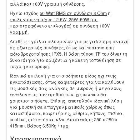
αλλά και 100V γραμμή σύνδεσης.
Ηχείο ισχύος
50 Watt RMS σε σύνδεση 8 Ohm
ή
επιλεγόμενη ισχύς 12.5W, 25W, 50W (με
περιστρεφόνενο επιλογέα) σε σύνδεση 100V
γραμμή.
Διαθέτει γρίλια αλουμινίου για μεγαλύτερη αντοχή
σε εξωτερικές συνθήκες, όπως και πιστοποίηση
αδιαβροχοποίησης IPX5. Η βάση τύπου "Π" του δίνει τη
δυνατότητα για οριζόντια ή κάθετη τοποθέτηση σε
τοίχο ή και οροφή.
Ιδανικά επιλογή για οποιοδήποτε είδος ηχητικής
εγκατάστασης, όπως καφετέριες για να καλύψουν
τις μουσικές σας ανάγκες σε μικρούς ή μεγάλους,
ανάλογα με τον αριθμό των ηχείων που θα
χρησιμοποιήσετε. Επίσης, αποτελούν ιδανική λύση
για μουσική σε επαγγελματικούς χώρους όπως
καταστήματα, καφετέριες, αίθρια, κήπους, πισίνα,
pool bar, εστιατόρια, κλπ. Διαστάσεις 250 x 280 x
415mm. Βάρος 6.50Kg / τμχ
Χαρακτηριστικά