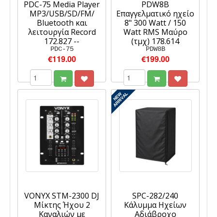
PDC-75 Media Player
PDW8B
MP3/USB/SD/FM/
Επαγγελματικό ηχείο
Bluetooth και
8" 300 Watt / 150
λειτουργία Record
Watt RMS Μαύρο
172.827 --
(τμχ) 178.614
PDC-75
PDW8B
€119.00
€199.00
VONYX STM-2300 DJ
SPC-282/240
Μίκτης Ήχου 2
Κάλυμμα Ηχείων
Καναλιών με
Αδιάβροχο