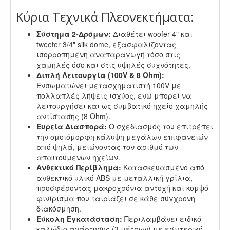
Κύρια Τεχνικά Πλεονεκτήματα:
Σύστημα 2-Δρόμων:
Διαθέτει woofer 4" και
tweeter 3/4" silk dome, εξασφαλίζοντας
ισορροπημένη αναπαραγωγή τόσο στις
χαμηλές όσο και στις υψηλές συχνότητες.
Διπλή Λειτουργία (100V & 8 Ohm):
Ενσωματώνει μετασχηματιστή 100V με
πολλαπλές λήψεις ισχύος, ενώ μπορεί να
λειτουργήσει και ως συμβατικό ηχείο χαμηλής
αντίστασης (8 Ohm).
Ευρεία Διασπορά:
Ο σχεδιασμός του επιτρέπει
την ομοιόμορφη κάλυψη μεγάλων επιφανειών
από ψηλά, μειώνοντας τον αριθμό των
απαιτούμενων ηχείων.
Ανθεκτικό Περίβλημα:
Κατασκευασμένο από
ανθεκτικό υλικό ABS με μεταλλική γρίλια,
προσφέροντας μακροχρόνια αντοχή και κομψό
φινίρισμα που ταιριάζει σε κάθε σύγχρονη
διακόσμηση.
Εύκολη Εγκατάσταση:
Περιλαμβάνει ειδικό
καλώδιο ανάρτησης (3 μέτρων) με εσωτερικό