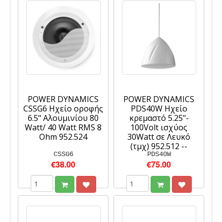
POWER DYNAMICS
POWER DYNAMICS
CSSG6 Ηχείο οροφής
PDS40W Ηχείο
6.5" Αλουμινίου 80
κρεμαστό 5.25"-
Watt/ 40 Watt RMS 8
100Volt ισχύος
Ohm 952.524
30Watt σε Λευκό
(τμχ) 952.512 --
CSSG6
PDS40W
€38.00
€75.00