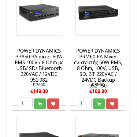
POWER DYNAMICS
POWER DYNAMICS
PPA50 PA mixer 50W
PRM60 PA Mixer
RMS 100V / 8 Ohm με
ενισχυτής 60W RMS,
USB/ SD/ Bluetooth
8 Ohm, 100V, USB,
220VAC / 12VDC
SD, BT 220VAC /
952.082
24VDC Backup
PPA50
952.150
PRM60
€149.00
€189.90