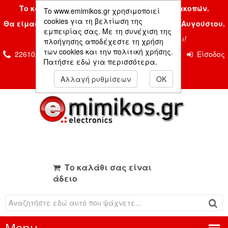
Το κατάστημα μας είναι κλειστό λόγω διακοπών.
To www.emimikos.gr χρησιμοποιεί
cookies για τη βελτίωση της
Θα είμαστε και πάλι μαζί σας την Δευτέρα 24 Αυγούστου.
εμπειρίας σας. Με τη συνέχιση της
Σας ευχόμαστε ένα όμορφο καλοκαίρι!
πλοήγησης αποδέχεστε τη χρήση
των cookies και την πολιτική χρήσης.
2261026435 & 2261081666
Επικοινωνία
Είσοδος
Πατήστε εδώ για περισσότερα.
Μέλους
Αλλαγή ρυθμίσεων
OK
Το καλάθι σας είναι
άδειο
Menu