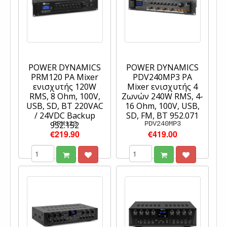
POWER DYNAMICS
POWER DYNAMICS
PRM120 PA Mixer
PDV240MP3 PA
ενισχυτής 120W
Mixer ενισχυτής 4
RMS, 8 Ohm, 100V,
Ζωνών 240W RMS, 4-
USB, SD, BT 220VAC
16 Ohm, 100V, USB,
/ 24VDC Backup
SD, FM, BT 952.071
952.152
PRM120
PDV240MP3
€219.90
€419.00