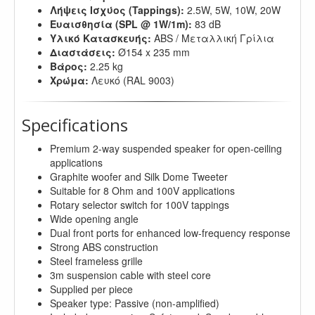
Λήψεις Ισχύος (Tappings):
2.5W, 5W, 10W, 20W
Ευαισθησία (SPL @ 1W/1m):
83 dB
Υλικό Κατασκευής:
ABS / Μεταλλική Γρίλια
Διαστάσεις:
Ø154 x 235 mm
Βάρος:
2.25 kg
Χρώμα:
Λευκό (RAL 9003)
Specifications
Premium 2-way suspended speaker for open-ceiling
applications
Graphite woofer and Silk Dome Tweeter
Suitable for 8 Ohm and 100V applications
Rotary selector switch for 100V tappings
Wide opening angle
Dual front ports for enhanced low-frequency response
Strong ABS construction
Steel frameless grille
3m suspension cable with steel core
Supplied per piece
Speaker type: Passive (non-amplified)