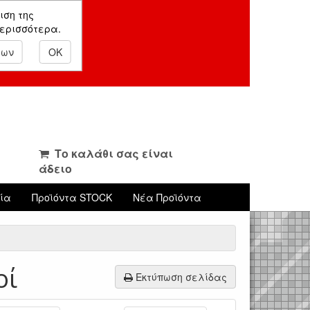
ιση της
περισσότερα.
εων
OK
Το καλάθι σας είναι
άδειο
νία
Προϊόντα STOCK
Νέα Προϊόντα
οί
Εκτύπωση σελίδας