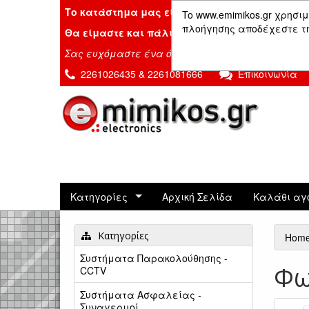
Το κατάστημα μας είναι κλειστό λόγω διακοπ
To www.emimikos.gr χρησιμ
πλοήγησης αποδέχεστε τη 
Θα είμαστε και πάλι μαζί σας την Δευτέρα 24
Σας ευχόμαστε ένα όμορφο καλοκαίρι!
2261026435 & 2261081666
Επικοινωνία
Κατηγορίες
Αρχική Σελίδα
Καλάθι αγ
Κατηγορίες
Hom
Συστήματα Παρακολούθησης -
Φω
CCTV
Συστήματα Ασφαλείας -
Συναγερμοί