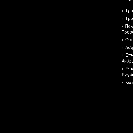
Τρό
Τρό
Πολ
Προσ
Όρο
Ασφ
Επι
Ακύρ
Επι
Εγγύ
Κώδ