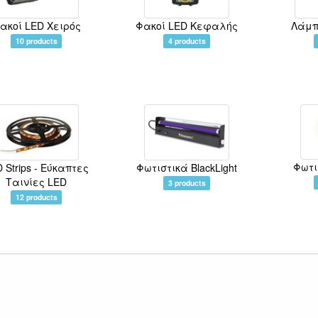
ακοί LED Χειρός
Φακοί LED Κεφαλής
Λάμπ
10 products
4 products
Φωτι
 Strips - Εύκαπτες
Φωτιστικά BlackLight
Ταινίες LED
3 products
12 products