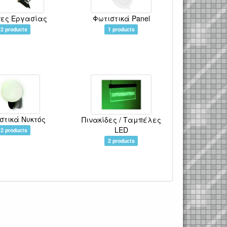
ες Εργασίας
Φωτιστικά Panel
2 products
1 products
στικά Νυκτός
Πινακίδες / Ταμπέλες
LED
2 products
2 products