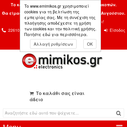
Το κατάστημα μας είναι κλειστό λόγω διακοπών.
To www.emimikos.gr χρησιμοποιεί
cookies για τη βελτίωση της
Θα είμαστε και πάλι μαζί σας την Δευτέρα 24 Αυγούστου.
εμπειρίας σας. Με τη συνέχιση της
Σας ευχόμαστε ένα όμορφο καλοκαίρι!
πλοήγησης αποδέχεστε τη χρήση
των cookies και την πολιτική χρήσης.
2261026435 & 2261081666
Επικοινωνία
Είσοδος
Πατήστε εδώ για περισσότερα.
Μέλους
Αλλαγή ρυθμίσεων
OK
Το καλάθι σας είναι
άδειο
Menu