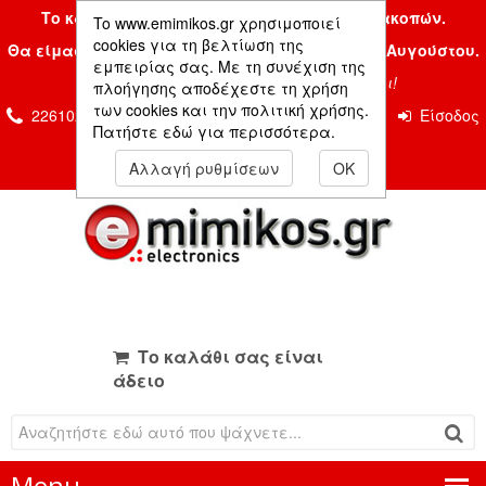
Το κατάστημα μας είναι κλειστό λόγω διακοπών.
To www.emimikos.gr χρησιμοποιεί
cookies για τη βελτίωση της
Θα είμαστε και πάλι μαζί σας την Δευτέρα 24 Αυγούστου.
εμπειρίας σας. Με τη συνέχιση της
Σας ευχόμαστε ένα όμορφο καλοκαίρι!
πλοήγησης αποδέχεστε τη χρήση
των cookies και την πολιτική χρήσης.
2261026435 & 2261081666
Επικοινωνία
Είσοδος
Πατήστε εδώ για περισσότερα.
Μέλους
Αλλαγή ρυθμίσεων
OK
Το καλάθι σας είναι
άδειο
Menu