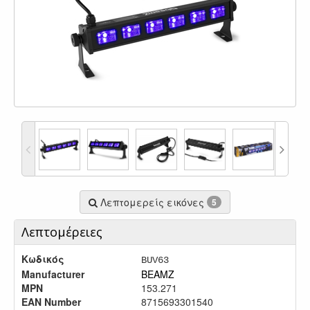
Λεπτομερείς εικόνες
5
Λεπτομέρειες
Κωδικός
BUV63
Manufacturer
BEAMZ
MPN
153.271
EAN Number
8715693301540