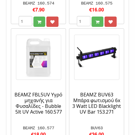
BEAMZ 160.574
BEAMZ 160.575
€7.90
€16.00
BEAMZ FBL5UV Υγρό
BEAMZ BUV63
μηχανής για
Μπάρα φωτισμού 6x
Φυσαλίδες - Bubble
3 Watt LED Blacklight
5lt UV Active 160.577
UV Bar 153.271
BEAMZ 160.577
BUV63
€18.00
€36.00