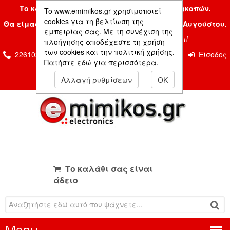
Το κατάστημα μας είναι κλειστό λόγω διακοπών.
To www.emimikos.gr χρησιμοποιεί
cookies για τη βελτίωση της
Θα είμαστε και πάλι μαζί σας την Δευτέρα 24 Αυγούστου.
εμπειρίας σας. Με τη συνέχιση της
Σας ευχόμαστε ένα όμορφο καλοκαίρι!
πλοήγησης αποδέχεστε τη χρήση
των cookies και την πολιτική χρήσης.
2261026435 & 2261081666
Επικοινωνία
Είσοδος
Πατήστε εδώ για περισσότερα.
Μέλους
Αλλαγή ρυθμίσεων
OK
Το καλάθι σας είναι
άδειο
Menu