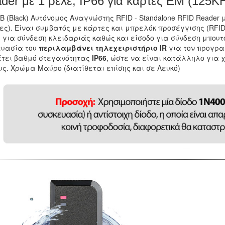
der με 1 ρελέ, IP66 για κάρτες EM (125K
/B (Black) Αυτόνομος Αναγνώστης RFID - Standalone RFID Reader
ες). Είναι συμβατός με κάρτες και μπρελόκ προσέγγισης (RFI
) για σύνδεση κλειδαριάς καθώς και είσοδο για σύνδεση μπουτ
ευασία του
περιλαμβάνει τηλεχειριστήριο IR
για τον προγρ
έτει βαθμό στεγανότητας
IP66
, ώστε να είναι κατάλληλο για 
ς. Χρώμα Μαύρο (διατίθεται επίσης και σε Λευκό)