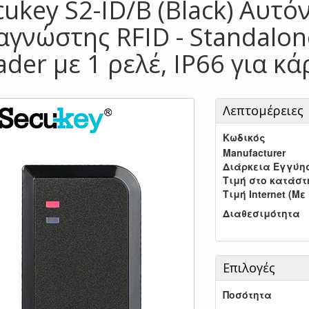
cukey S2-ID/B (Black) Αυτό
αγνώστης RFID - Standalon
ader με 1 ρελέ, IP66 για κ
Λεπτομέρειες
Κωδικός
Manufacturer
Διάρκεια Εγγύη
Τιμή στο κατάσ
Τιμή Internet (Με
Διαθεσιμότητα
Επιλογές
Ποσότητα