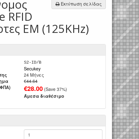
νομος
Εκτύπωση σελίδας
e RFID
άρτες EM (125KHz)
S2-ID/B
Secukey
σης
24 Μήνες
τημα
€44.64
€
28.00
 ΦΠΑ)
(Save
37
%)
Άμεσα διαθέσιμο