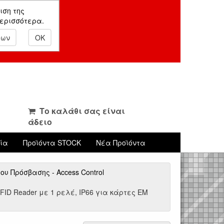
ιση της
περισσότερα.
εων
OK
Το καλάθι σας είναι
άδειο
νία
Προϊόντα STOCK
Νέα Προϊόντα
υ Πρόσβασης - Access Control
RFID Reader με 1 ρελέ, IP66 για κάρτες EM