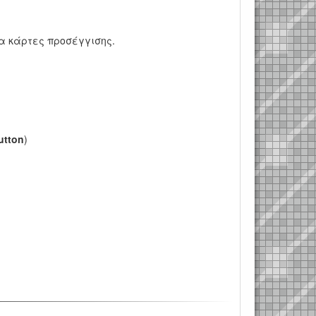
α κάρτες προσέγγισης.
utton
)