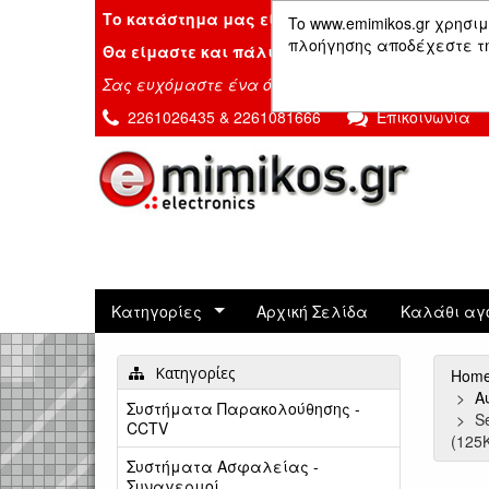
Το κατάστημα μας είναι κλειστό λόγω διακοπ
To www.emimikos.gr χρησιμ
πλοήγησης αποδέχεστε τη 
Θα είμαστε και πάλι μαζί σας την Δευτέρα 24
Σας ευχόμαστε ένα όμορφο καλοκαίρι!
2261026435 & 2261081666
Επικοινωνία
Κατηγορίες
Αρχική Σελίδα
Καλάθι αγ
Κατηγορίες
Hom
Α
Συστήματα Παρακολούθησης -
S
CCTV
(125
Συστήματα Ασφαλείας -
Συναγερμοί