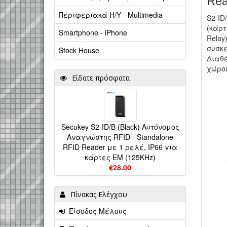
Rea
Περιφεριακά Η/Υ - Multimedia
S2-ID
(κάρτ
Smartphone - iPhone
Relay
συσκ
Stock House
Διαθ
χώρου
Είδατε πρόσφατα
Secukey S2-ID/B (Black) Αυτόνομος
Αναγνώστης RFID - Standalone
RFID Reader με 1 ρελέ, IP66 για
κάρτες EM (125KHz)
€28.00
Πίνακας Ελέγχου
Είσοδος Μέλους