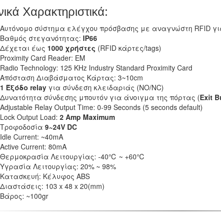
νικά Χαρακτηριστικά:
Αυτόνομο σύστημα ελέγχου πρόσβασης με αναγνώστη RFID γι
Βαθμός στεγανότητας:
IP66
Δέχεται έως
1000 χρήστες
(RFID κάρτες/tags)
Proximity Card Reader: EM
Radio Technology: 125 KHz Industry Standard Proximity Card
Απόσταση Διαβάσματος Κάρτας: 3~10cm
1 Έξόδο relay
για σύνδεση κλειδαριάς (NO/NC)
Δυνατότητα σύνδεσης μπουτόν για άνοιγμα της πόρτας (
Exit B
Adjustable Relay Output Time: 0-99 Seconds (5 seconds default)
Lock Output Load:
2 Amp Maximum
Τροφοδοσία
9~24V DC
Idle Current: ~40mA
Active Current: 80mA
Θερμοκρασία Λειτουργίας: -40℃ ~ +60℃
Υγρασία Λειτουργίας: 20% ~ 98%
Κατασκευή: Κέλυφος ABS
Διαστάσεις: 103 x 48 x 20(mm)
Βάρος: ~100gr