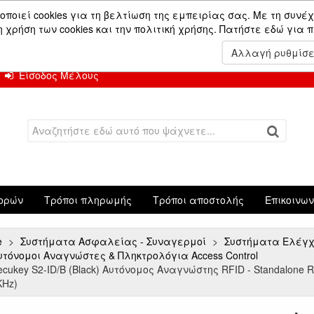
ών.
οποιεί cookies για τη βελτίωση της εμπειρίας σας. Με τη συνέχ
χρήση των cookies και την πολιτική χρήσης.
Πατήστε εδώ για 
 Αυγούστου.
Αλλαγή ρυθμίσ
Είσοδος Μέλους
ορών
Τρόποι πληρωμής
Τρόποι αποστολής
Επικοινω
e
Συστήματα Ασφαλείας - Συναγερμοί
Συστήματα Ελέγχο
υτόνομοι Αναγνώστες & Πληκτρολόγια Access Control
ecukey S2-ID/B (Black) Αυτόνομος Αναγνώστης RFID - Standalone 
KHz)