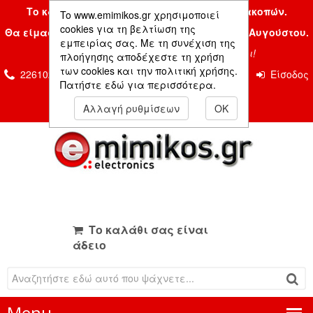
Το κατάστημα μας είναι κλειστό λόγω διακοπών.
To www.emimikos.gr χρησιμοποιεί
cookies για τη βελτίωση της
Θα είμαστε και πάλι μαζί σας την Δευτέρα 24 Αυγούστου.
εμπειρίας σας. Με τη συνέχιση της
Σας ευχόμαστε ένα όμορφο καλοκαίρι!
πλοήγησης αποδέχεστε τη χρήση
των cookies και την πολιτική χρήσης.
2261026435 & 2261081666
Επικοινωνία
Είσοδος
Πατήστε εδώ για περισσότερα.
Μέλους
Αλλαγή ρυθμίσεων
OK
Το καλάθι σας είναι
άδειο
Menu