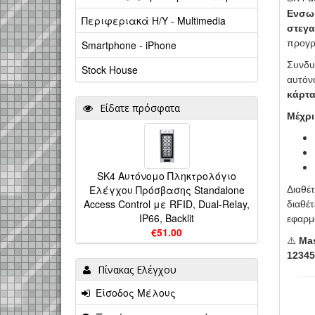
Ενσω
Περιφεριακά Η/Υ - Multimedia
στεγα
προγρ
Smartphone - iPhone
Συνδυ
Stock House
αυτόν
κάρτα
Είδατε πρόσφατα
Μέχρι
SK4 Αυτόνομο Πληκτρολόγιο
Ελέγχου Πρόσβασης Standalone
Διαθέτ
Access Control με RFID, Dual-Relay,
διαθέτ
IP66, Backlit
εφαρμ
€51.00
⚠️
Ma
12345
Πίνακας Ελέγχου
Είσοδος Μέλους