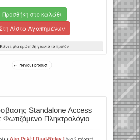
Προσθήκη στο καλάθι
Στη Λίστα Αγαπημένων
Κάντε μία ερώτηση γιαυτό το προϊόν
← Previous product
όσβασης Standalone Access
it Φωτιζόμενο Πληκτρολόγιο
Δύο Ρελέ [ Dual-Relay ]
ol με
(για 2 πόρτες),