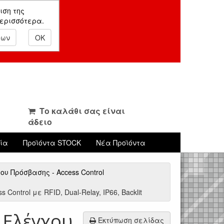
ιση της
περισσότερα.
εων
OK
Το καλάθι σας είναι
άδειο
νία
Προϊόντα STOCK
Νέα Προϊόντα
υ Πρόσβασης - Access Control
ntrol με RFID, Dual-Relay, IP66, Backlit
 Ελέγχου
Εκτύπωση σελίδας