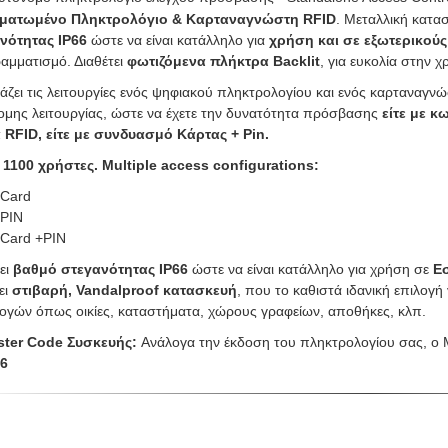
ματωμένο Πληκτρολόγιο & Καρταναγνώστη RFID
. Μεταλλική κατα
νότητας IP66
ώστε να είναι κατάλληλο για
χρήση και σε εξωτερικού
αμματισμό. Διαθέτει
φωτιζόμενα πλήκτρα Backlit
, για ευκολία στην 
άζει τις λειτουργίες ενός ψηφιακού πληκτρολογίου και ενός καρταναγν
ομης λειτουργίας, ώστε να έχετε την δυνατότητα πρόσβασης
είτε με κ
 RFID, είτε με συνδυασμό Κάρτας + Pin.
 1100 χρήστες. Multiple access configurations:
Card
PIN
Card +PIN
ει
βαθμό στεγανότητας IP66
ώστε να είναι κατάλληλο για χρήση σε
Ε
ει
στιβαρή, Vandalproof
κατασκευή
, που το καθιστά ιδανική επιλογ
ογών όπως οικίες, καταστήματα, χώρους γραφείων, αποθήκες, κλπ.
ster Code Συσκευής:
Ανάλογα την έκδοση του πληκτρολογίου σας, ο 
6