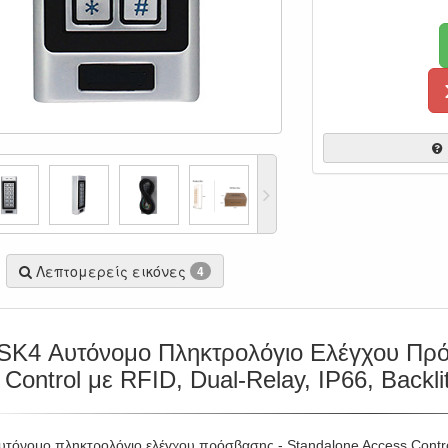
Λεπτομερείς εικόνες
4
SK4 Αυτόνομο Πληκτρολόγιο Ελέγχου Πρ
Control με RFID, Dual-Relay, IP66, Backl
υτόνομο πληκτρολόγιο ελέγχου πρόσβασης - Standalone Access Contr