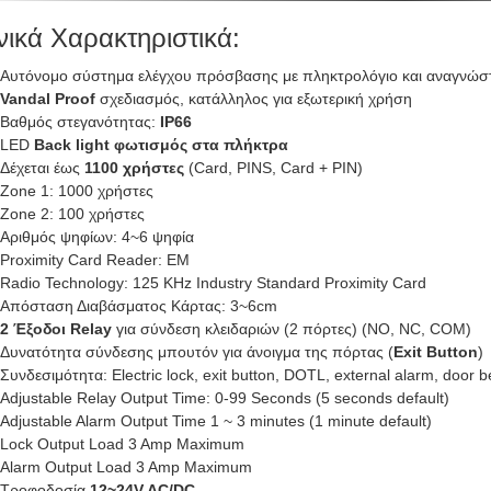
νικά Χαρακτηριστικά:
Αυτόνομο σύστημα ελέγχου πρόσβασης με πληκτρολόγιο και αναγνώστ
Vandal Proof
σχεδιασμός, κατάλληλος για εξωτερική χρήση
Βαθμός στεγανότητας:
IP66
LED
Back light φωτισμός στα πλήκτρα
Δέχεται έως
1100 χρήστες
(Card, PINS, Card + PIN)
Zone 1: 1000 χρήστες
Zone 2: 100 χρήστες
Αριθμός ψηφίων: 4~6 ψηφία
Proximity Card Reader: EM
Radio Technology: 125 KHz Industry Standard Proximity Card
Απόσταση Διαβάσματος Κάρτας: 3~6cm
2 Έξοδοι Relay
για σύνδεση κλειδαριών (2 πόρτες) (NO, NC, COM)
Δυνατότητα σύνδεσης μπουτόν για άνοιγμα της πόρτας (
Exit Button
)
Συνδεσιμότητα: Electric lock, exit button, DOTL, external alarm, door be
Adjustable Relay Output Time: 0-99 Seconds (5 seconds default)
Adjustable Alarm Output Time 1 ~ 3 minutes (1 minute default)
Lock Output Load 3 Amp Maximum
Alarm Output Load 3 Amp Maximum
Τροφοδοσία
12~24V AC/DC