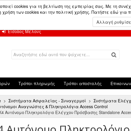
ών.
οποιεί cookies για τη βελτίωση της εμπειρίας σας. Με τη συνέχ
χρήση των cookies και την πολιτική χρήσης.
Πατήστε εδώ για 
 Αυγούστου.
Αλλαγή ρυθμίσ
Είσοδος Μέλους
ορών
Τρόποι πληρωμής
Τρόποι αποστολής
Επικοινω
e
Συστήματα Ασφαλείας - Συναγερμοί
Συστήματα Ελέγχο
υτόνομοι Αναγνώστες & Πληκτρολόγια Access Control
K4 Αυτόνομο Πληκτρολόγιο Ελέγχου Πρόσβασης Standalone Access Co
4 Αυτόνομο Πληκτρολόγιο