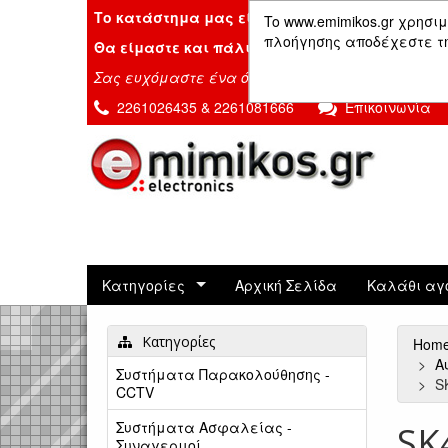
Το κατάστημα μας είναι κλειστό λόγω διακοπ
To www.emimikos.gr χρησιμ
πλοήγησης αποδέχεστε τη 
Θα είμαστε και πάλι μαζί σας την Δευτέρα 24
Σας ευχόμαστε ένα όμορφο καλοκαίρι!
2261026435 & 2261081666
Επικοινωνία
Κατηγορίες
Αρχική Σελίδα
Καλάθι αγ
Κατηγορίες
Hom
Α
Συστήματα Παρακολούθησης -
S
CCTV
Συστήματα Ασφαλείας -
SK
Συναγερμοί