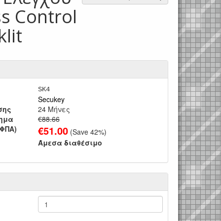
s Control
lit
SK4
Secukey
σης
24 Μήνες
τημα
€88.66
€
51.00
 ΦΠΑ)
(Save
42
%)
Άμεσα διαθέσιμο