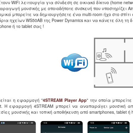
τουν WiFi λειτουργία για σύνδεση σε οικιακό δίκτυο (home ne
ραγωγή μουσικής με οποιοδήποτε συσκευή που υποστηρίζει Airpl
ομικά μπορείτε να δημιουργήσετε ένα multi-room ήχο στο σπίτ
ρια ηχείων WS50AB της Power Dynamics και να κάνετε όλη τη δ
phone ή το tablet σας !
είται η εφαρμογή "
4STREAM Player App
" την οποία μπορείτ
et. Η εφαρμογή 4STREAM μπορεί να αναπαράγει μουσική από
σίες μουσικής και τοπική αποθήκευση από smartphones, tablet ή