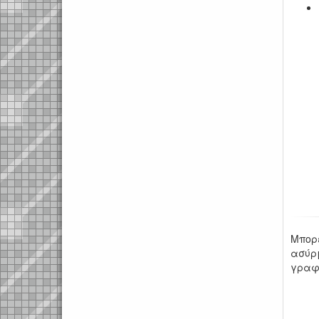
Μπορε
ασύρμ
γραφε