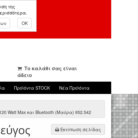
ιση της
περισσότερα.
εων
OK
Το καλάθι σας είναι
άδειο
νία
Προϊόντα STOCK
Νέα Προϊόντα
0 Watt Max και Bluetooth (Μαύρα) 952.542
εύγος
Εκτύπωση σελίδας