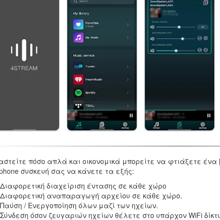
στείτε πόσο απλά και οικονομικά μπορείτε να φτιάξετε ένα
phone συσκευή σας να κάνετε τα εξής:
Διαφορετική διαχείριση έντασης σε κάθε χώρο
Διαφορετική αναπαραγωγή αρχείου σε κάθε χώρο.
Παύση / Ενεργοποίηση όλων μαζί των ηχείων.
Σύνδεση όσον ζευγαριών ηχείων θέλετε στο υπάρχον WiFi δίκτυ