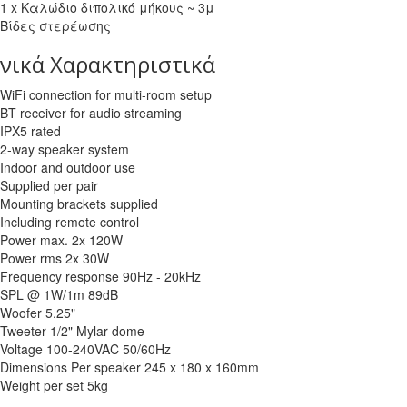
1 x Καλώδιο διπολικό μήκους ~ 3μ
Βίδες στερέωσης
νικά Χαρακτηριστικά
WiFi connection for multi-room setup
BT receiver for audio streaming
IPX5 rated
2-way speaker system
Indoor and outdoor use
Supplied per pair
Mounting brackets supplied
Including remote control
Power max. 2x 120W
Power rms 2x 30W
Frequency response 90Hz - 20kHz
SPL @ 1W/1m 89dB
Woofer 5.25"
Tweeter 1/2" Mylar dome
Voltage 100-240VAC 50/60Hz
Dimensions Per speaker 245 x 180 x 160mm
Weight per set 5kg