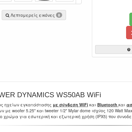
Λεπτομερείς εικόνες
8
WER DYNAMICS WS50AB WiFi
ος ηχείων εγκατάστασης
με σύνδεση WiFi
και
Bluetooth
και
ασ
ν με woofer 5.25" και tweeter 1/2" Mylar dome ισχύος 120 Watt M
 χρώμα για εσωτερική και εξωτερική χρήση (IPX5) που συνοδε