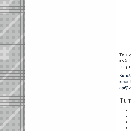
Το 1 
καλώδ
(περι
Κατάλ
καφετ
οριζό
Τι 