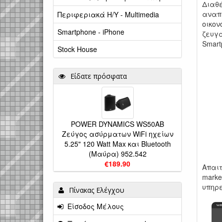
Διαθέ
αναπα
Περιφεριακά Η/Υ - Multimedia
οικον
Smartphone - iPhone
ζευγά
Smart
Stock House
Είδατε πρόσφατα
POWER DYNAMICS WS50AB
Ζεύγος ασύρματων WiFi ηχείων
5.25" 120 Watt Max και Bluetooth
(Μαύρα) 952.542
€189.90
Απαιτ
mark
υπηρε
Πίνακας Ελέγχου
Είσοδος Μέλους