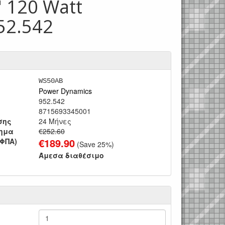
 120 Watt
52.542
WS50AB
Power Dynamics
952.542
8715693345001
σης
24 Μήνες
τημα
€252.60
€
189.90
 ΦΠΑ)
(Save
25
%)
Άμεσα διαθέσιμο