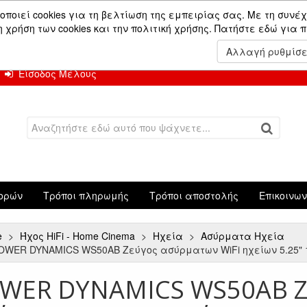
ών.
οποιεί cookies για τη βελτίωση της εμπειρίας σας. Με τη συνέχ
χρήση των cookies και την πολιτική χρήσης.
Πατήστε εδώ για 
 Αυγούστου.
Αλλαγή ρυθμίσ
Είσοδος Μέλους
ορών
Τρόποι πληρωμής
Τρόποι αποστολής
Επικοινω
e
Ήχος HiFi - Home Cinema
Ηχεία
Ασύρματα Ηχεία
OWER DYNAMICS WS50AB Ζεύγος ασύρματων WiFi ηχείων 5.25" 12
WER DYNAMICS WS50AB Ζ