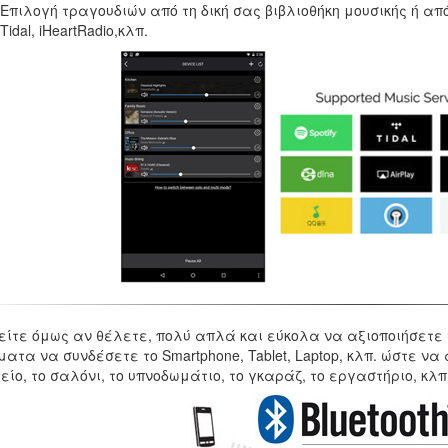
Επιλογή τραγουδιών από τη δική σας βιβλιοθήκη μουσικής ή από
Tidal, iHeartRadio,κλπ.
ίτε όμως αν θέλετε, πολύ απλά και εύκολα να αξιοποιήσετε τ
ατα να συνδέσετε το Smartphone, Tablet, Laptop, κλπ. ώστε ν
ίο, το σαλόνι, το υπνοδωμάτιο, το γκαράζ, το εργαστήριο, κλπ