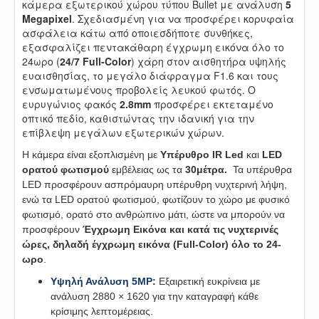
κάμερα εξωτερικού χώρου τύπου Bullet με ανάλυση
5
Megapixel
. Σχεδιασμένη για να προσφέρει κορυφαία
ασφάλεια κάτω από οποιεσδήποτε συνθήκες,
εξασφαλίζει πεντακάθαρη έγχρωμη εικόνα όλο το
24ωρο (
24/7 Full-Color
) χάρη στον αισθητήρα υψηλής
ευαισθησίας, το μεγάλο διάφραγμα F1.6 και τους
ενσωματωμένους προβολείς λευκού φωτός. Ο
ευρυγώνιος φακός
2.8mm
προσφέρει εκτεταμένο
οπτικό πεδίο, καθιστώντας την ιδανική για την
επίβλεψη μεγάλων εξωτερικών χώρων.
Η κάμερα είναι εξοπλισμένη με
Υπέρυθρο IR Led
και
LED
ορατού φωτισμού
εμβέλειας ως τα
30
μέτρα.
Τα υπέρυθρα
LED προσφέρουν ασπρόμαυρη υπέρυθρη νυχτερινή λήψη,
ενώ τα LED ορατού φωτισμού, φωτίζουν το χώρο με φυσικό
φωτισμό, ορατό στο ανθρώπινο μάτι, ώστε να μπορούν να
προσφέρουν
Έγχρωμη Εικόνα και κατά τις νυχτερινές
ώρες, δηλαδή έγχρωμη εικόνα (Full-Color) όλο το 24-
ωρο
.
Υψηλή Ανάλυση 5MP:
Εξαιρετική ευκρίνεια με
ανάλυση 2880 × 1620 για την καταγραφή κάθε
κρίσιμης λεπτομέρειας.