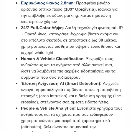
Ευρυγώνιος Φακός 2.8mm:
Προσφέρει μεγάλο
οριζόντιο οπτικό πεδίο (
109° Οριζόντια
), ιδανικό για
την επίβλεψη εισόδων, parking, καταστημάτων ή
εσωτερικών χώρων.
24/7 Full-Color Λήψη:
Διπλή τεχνολογία φωτισμού, IR
+ Ορατό Φως, καταγράφει έγχρωμο βίντεο ακόμα και
στο απόλυτο σκοτάδι, σε αποστάσεις
ως 30 μέτρα
,
χρησιμοποιώντας αισθητήρα υψηλής ευαισθησίας και
ισχυρό white light.
Human & Vehicle Classification
: Ξεχωρίζει τους
ανθρώπους και τα οχήματα από άλλα αντικείμενα,
ώστε να λαμβάνετε πιο ακριβείς ειδοποιήσεις για τα
συμβάντα που σας ενδιαφέρουν
Έξυπνη Ανίχνευση AI (Smart Detection):
Ανιχνεύει
ενεργά μη φυσιολογικά συμβάντα, όπως η παραβίαση
περιοχής (area intrusion) και η διέλευση γραμμής (line-
crossing), στέλνοντάς σας άμεσες ειδοποιήσεις.
People & Vehicle Analytics:
Εντοπίστε γρήγορα τους
ανθρώπους και τα οχήματα που σας ενδιαφέρουν
χρησιμοποιώντας μια σειρά από χαρακτηριστικά
(attributes), βελτιώνοντας σημαντικά την