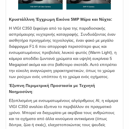
Κρυστάλλινη Έγχρωμη Εικόνα 5MP Μέρα και Νύχτα:
Η VIGI C350 ξεφεύγει από τα όρια της παραδοσιακής
ασπρόμαυρης νυχτερινής καταγραφής. Συνδυάζοντας έναν
αισθητήρα προηγμένης τεχνολογίας, έναν φακό με μεγάλο
διάφραγμα F1.6 που απορροφά περισσότερο φως και
ενσωματωμένους προβολείς λευκού φωτός (Warm Light), η
κάμερα αποδίδει ζωντανά χρώματα και υψηλή ευκρίνεια 5
Megapixel ακόμα και στο βαθύτερο σκοτάδι. Αυτό επιτρέπει
την εύκολη αναγνώριση χαρακτηριστικών, όπως το χρώμα
των ρούχων ενός υπόπτου ή το χρώμα ενός οχήματος.
Έξυπνη Περιμετρική Προστασία με Τεχνητή
Νοημοσύνη
:
Εξοπλισμένη με ενσωματωμένους αλγόριθμους AI, η κάμερα
VIGI C350 αναλύει έξυπνα το περιβάλλον σε πραγματικό
χρόνο. Μπορεί να διαχωρίσει με ακρίβεια τους ανθρώπους
και τα οχήματα από άλλα κινούμενα αντικείμενα (όπως
δέντρα, ζώα ή σκιές), ελαχιστοποιώντας τους ψευδείς