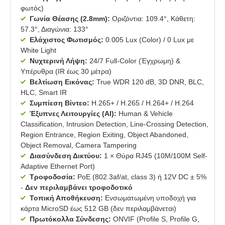
φωτός)
Γωνία Θέασης (2.8mm):
Οριζόντια: 109.4°, Κάθετη:
57.3°, Διαγώνια: 133°
Ελάχιστος Φωτισμός:
0.005 Lux (Color) / 0 Lux με
White Light
Νυχτερινή Λήψη:
24/7 Full-Color (Έγχρωμη) &
Υπέρυθρα (IR έως 30 μέτρα)
Βελτίωση Εικόνας:
True WDR 120 dB, 3D DNR, BLC,
HLC, Smart IR
Συμπίεση Βίντεο:
H.265+ / H.265 / H.264+ / H.264
Έξυπνες Λειτουργίες (AI):
Human & Vehicle
Classification, Intrusion Detection, Line-Crossing Detection,
Region Entrance, Region Exiting, Object Abandoned,
Object Removal, Camera Tampering
Διασύνδεση Δικτύου:
1 × Θύρα RJ45 (10M/100M Self-
Adaptive Ethernet Port)
Τροφοδοσία:
PoE (802.3af/at, class 3) ή 12V DC ± 5%
-
Δεν περιλαμβάνει τροφοδοτικό
Τοπική Αποθήκευση:
Ενσωματωμένη υποδοχή για
κάρτα MicroSD έως 512 GB (δεν περιλαμβάνεται)
Πρωτόκολλα Σύνδεσης:
ONVIF (Profile S, Profile G,