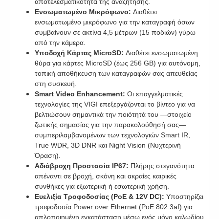
αποτελεσματικότητα της αναζήτησης.
Ενσωματωμένο Μικρόφωνο:
Διαθέτει
ενσωματωμένο μικρόφωνο για την καταγραφή όσων
συμβαίνουν σε ακτίνα 4,5 μέτρων (15 ποδιών) γύρω
από την κάμερα.
Υποδοχή Κάρτας MicroSD:
Διαθέτει ενσωματωμένη
θύρα για κάρτες MicroSD (έως 256 GB) για αυτόνομη,
τοπική αποθήκευση των καταγραφών σας απευθείας
στη συσκευή.
Smart Video Enhancement:
Οι επαγγελματικές
τεχνολογίες της VIGI επεξεργάζονται το βίντεο για να
βελτιώσουν σημαντικά την ποιότητά του —στοιχείο
ζωτικής σημασίας για την παρακολούθησή σας—
συμπεριλαμβανομένων των τεχνολογιών Smart IR,
True WDR, 3D DNR και Night Vision (Νυχτερινή
Όραση).
Αδιάβροχη Προστασία IP67:
Πλήρης στεγανότητα
απέναντι σε βροχή, σκόνη και ακραίες καιρικές
συνθήκες για εξωτερική ή εσωτερική χρήση.
Ευελιξία Τροφοδοσίας (PoE & 12V DC):
Υποστηρίζει
τροφοδοσία Power over Ethernet (PoE 802.3af) για
απλοποιημένη εγκατάσταση μέσω ενός μόνο καλωδίου