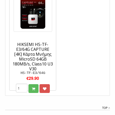
HIKSEMI HS-TF-
E3/64G CAPTURE
[4K] Κάρτα Μνήμης
MicroSD 64GB
180MB/s, Class10 U3
V30
HS-TF-E3/64G
€29.90
TOP