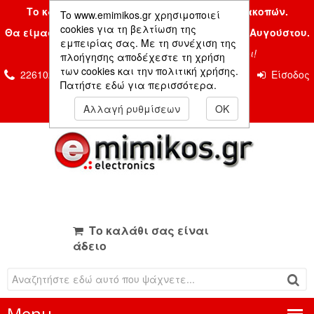
Το κατάστημα μας είναι κλειστό λόγω διακοπών.
To www.emimikos.gr χρησιμοποιεί
cookies για τη βελτίωση της
Θα είμαστε και πάλι μαζί σας την Δευτέρα 24 Αυγούστου.
εμπειρίας σας. Με τη συνέχιση της
Σας ευχόμαστε ένα όμορφο καλοκαίρι!
πλοήγησης αποδέχεστε τη χρήση
των cookies και την πολιτική χρήσης.
2261026435 & 2261081666
Επικοινωνία
Είσοδος
Πατήστε εδώ για περισσότερα.
Μέλους
Αλλαγή ρυθμίσεων
OK
Το καλάθι σας είναι
άδειο
Menu