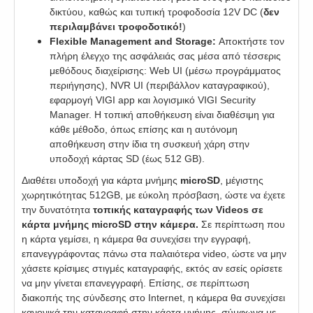
δικτύου, καθώς και τυπική τροφοδοσία 12V DC (
δεν
περιλαμβάνει τροφοδοτικό!
)
Flexible Management and Storage:
Αποκτήστε τον
πλήρη έλεγχο της ασφάλειάς σας μέσα από τέσσερις
μεθόδους διαχείρισης: Web UI (μέσω προγράμματος
περιήγησης), NVR UI (περιβάλλον καταγραφικού),
εφαρμογή VIGI app και λογισμικό VIGI Security
Manager. Η τοπική αποθήκευση είναι διαθέσιμη για
κάθε μέθοδο, όπως επίσης και η αυτόνομη
αποθήκευση στην ίδια τη συσκευή χάρη στην
υποδοχή κάρτας SD (έως 512 GB).
Διαθέτει υποδοχή για κάρτα μνήμης
microSD
, μέγιστης
χωρητικότητας 512GB, με εύκολη πρόσβαση, ώστε να έχετε
την δυνατότητα
τοπικής καταγραφής των Videos σε
κάρτα μνήμης microSD στην κάμερα.
Σε περίπτωση που
η κάρτα γεμίσει, η κάμερα θα συνεχίσει την εγγραφή,
επανεγγράφοντας πάνω στα παλαιότερα video, ώστε να μην
χάσετε κρίσιμες στιγμές καταγραφής, εκτός αν εσείς ορίσετε
να μην γίνεται επανεγγραφή. Επίσης, σε περίπτωση
διακοπής της σύνδεσης στο Internet, η κάμερα θα συνεχίσει
κανονικά την καταγραφή στην κάρτα μνήμης, σύμφωνα με