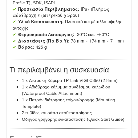
Profile T), SDK, ISAPI
Προστασία Περιβλήματος:
IP67 (Πλήρως
αδιάβροχη εξωτερικού χώρου)
Υλικό Κατασκευαστή:
Πλαστικό και μέταλλο υψηλής
αντοχής
Θερμοκρασία Λειτουργίας:
-30°C έως +60°C
Διαστάσεις (Π x Β x Υ):
78 mm × 174 mm × 71 mm
Βάρος:
425 g
Τι περιλαμβάνει η συσκευασία
1 x Δικτυακή Κάμερα TP-Link VIGI C350 (2.8mm)
1 x Αδιάβροχο κάλυμμα συνδέσμου καλωδίου
(Waterproof Cable Attachment)
1 x Πατρόν διάτρησης τοίχου/οροφής (Mounting
Template)
Σετ βίδες και ούπα σταθεροποίησης
Οδηγός γρήγορης εγκατάστασης (Quick Start Guide)