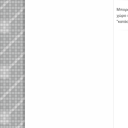
Μπορεί
χώρο 
"κατά