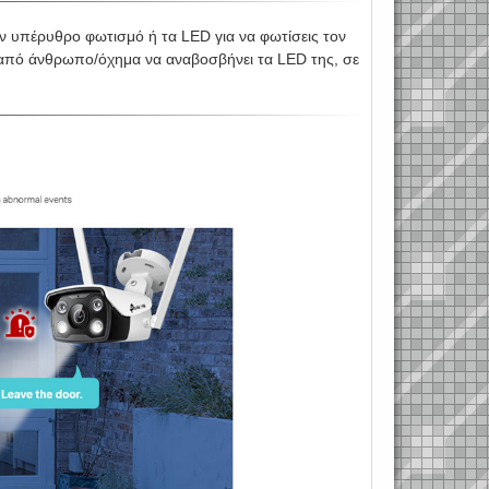
ον υπέρυθρο φωτισμό ή τα LED για να φωτίσεις τον
η από άνθρωπο/όχημα να αναβοσβήνει τα LED της, σε