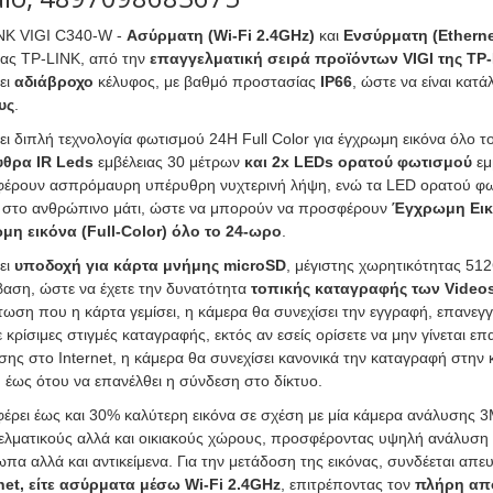
NK VIGI C340-W -
Ασύρματη (Wi-Fi 2.4GHz)
και
Ενσύρματη (Etherne
είας TP-LINK, από την
επαγγελματική σειρά προϊόντων VIGI της TP-
ει
αδιάβροχο
κέλυφος, με βαθμό προστασίας
IP66
, ώστε να είναι κατ
υς
.
ει διπλή τεχνολογία φωτισμού 24H Full Color για έγχρωμη εικόνα όλο 
υθρα IR Leds
εμβέλειας 30 μέτρων
και 2x LEDs ορατού φωτισμού
εμ
έρουν ασπρόμαυρη υπέρυθρη νυχτερινή λήψη, ενώ τα LED ορατού φωτ
 στο ανθρώπινο μάτι, ώστε να μπορούν να προσφέρουν
Έγχρωμη Εικό
μη εικόνα (Full-Color) όλο το 24-ωρο
.
ει
υποδοχή για κάρτα μνήμης microSD
, μέγιστης χωρητικότητας 512
αση, ώστε να έχετε την δυνατότητα
τοπικής καταγραφής των Video
τωση που η κάρτα γεμίσει, η κάμερα θα συνεχίσει την εγγραφή, επανε
 κρίσιμες στιγμές καταγραφής, εκτός αν εσείς ορίσετε να μην γίνεται 
σης στο Internet, η κάμερα θα συνεχίσει κανονικά την καταγραφή στην
, έως ότου να επανέλθει η σύνδεση στο δίκτυο.
έρει έως και 30% καλύτερη εικόνα σε σχέση με μία κάμερα ανάλυσης 3M
ελματικούς αλλά και οικιακούς χώρους, προσφέροντας υψηλή ανάλυση
α αλλά και αντικείμενα. Για την μετάδοση της εικόνας, συνδέεται απευ
net, είτε ασύρματα μέσω Wi-Fi 2.4GHz
, επιτρέποντας τον
πλήρη απο