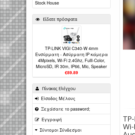
Stock House
Είδατε πρόσφατα
TP-LINK VIGI C340-W 4mm
Ενσύρματη - Ασύρματη IP κάμερα
4Mpixels, Wi-Fi 2.4Ghz, Fulll-Color,
MicroSD, IR 30m, IP66, Mic, Speaker
€89.89
Πίνακας Ελέγχου
Είσοδος Μέλους
Ξεχάσατε το password;
TP-
Εγγραφή
Wi-
Σύντομοι Σύνδεσμοι
Aud