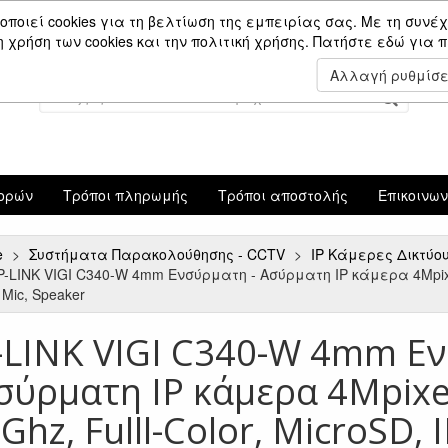
Είσοδος Μέλους
οποιεί cookies για τη βελτίωση της εμπειρίας σας. Με τη συνέχ
χρήση των cookies και την πολιτική χρήσης.
Πατήστε εδώ για 
Αλλαγή ρυθμίσ
ορών
Τρόποι πληρωμής
Τρόποι αποστολής
Επικοινω
e
Συστήματα Παρακολούθησης - CCTV
IP Κάμερες Δικτύο
P-LINK VIGI C340-W 4mm Ενσύρματη - Ασύρματη IP κάμερα 4Mpixels, 
 Mic, Speaker
-LINK VIGI C340-W 4mm Ε
Ασύρματη IP κάμερα 4Mpixel
Ghz, Fulll-Color, MicroSD, 