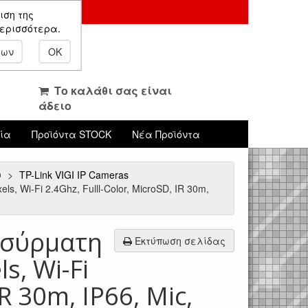
ιση της
περισσότερα.
εων
OK
Το καλάθι σας είναι
άδειο
νία
Προϊόντα STOCK
Νέα Προϊόντα
υ
TP-Link VIGI IP Cameras
Wi-Fi 2.4Ghz, Fulll-Color, MicroSD, IR 30m,
νσύρματη
Εκτύπωση σελίδας
s, Wi-Fi
IR 30m, IP66, Mic,