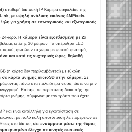
t)
σταθερή δικτυακή IP Κάμερα ασφαλείας της
Link
, με
υψηλή ανάλυση εικόνας 4MPixels.
άλληλη για
χρήση σε εσωτερικούς και εξωτερικούς
το 24-ωρο.
Η κάμερα είναι εξοπλισμένη με 2x
βέλειας επίσης 30 μέτρων. Τα υπέρυθρα LED
ισμού, φωτίζουν το χώρο με φυσικό φωτισμό,
να και κατά τις νυχτερινές ώρες, δηλαδή
GB (η κάρτα δεν περιλαμβάνεται) με εύκολη
s σε κάρτα μνήμης microSD στην κάμερα.
Σε
γγράφοντας πάνω στα παλαιότερα video, ώστε να μην
επανεγγραφή. Επίσης, σε περίπτωση διακοπής της
 κάρτα μνήμης, σύμφωνα με τον τρόπο που έχετε
P και είναι κατάλληλη για εγκατάσταση σε
 εικόνας, με πολύ καλή αποτύπωση λεπτομερειών σε
θείας στο δίκτυο, είτε
ενσύρματα μέσω της θύρας
μακρυσμένο έλεγχο σε κινητές συσκευές