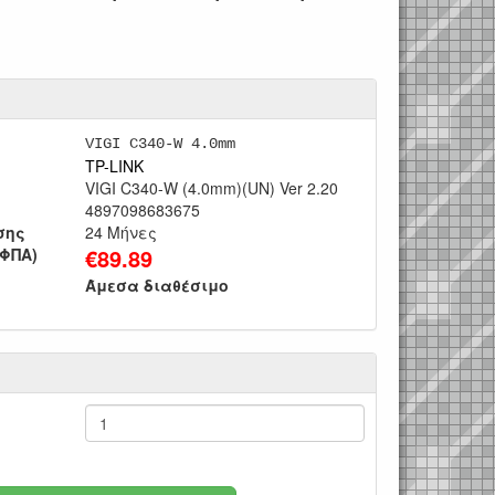
VIGI C340-W 4.0mm
TP-LINK
VIGI C340-W (4.0mm)(UN) Ver 2.20
4897098683675
σης
24 Μήνες
€
89.89
 ΦΠΑ)
Άμεσα διαθέσιμο