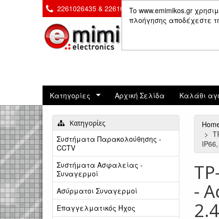
2261026435 & 2261081666
Επικοινωνία
To www.emimikos.gr χρησιμ
πλοήγησης αποδέχεστε τη 
Κατηγορίες
Αρχική Σελίδα
Καλάθι αγ
Κατηγορίες
Hom
T
Συστήματα Παρακολούθησης -
IP66,
CCTV
Συστήματα Ασφαλείας -
TP
Συναγερμοί
- 
Ασύρματοι Συναγερμοί
2.4
Επαγγελματικός Ήχος