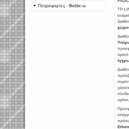
Πληροφορίες - Βοήθεια
TP-LI
εταιρ
Διαθέτ
χώρο
Διαθέτ
Υπέρ
προσφ
ορατό
έγχρω
Διαθέτ
πρόσβ
περίπ
χάσετε
σύνδε
ορίσει
Προσφ
επαγγ
πρόσωπ
Erher