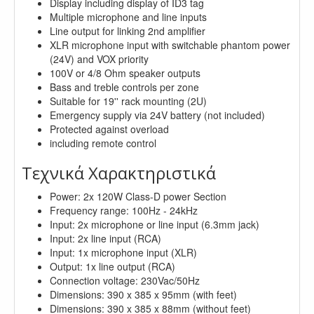
Display including display of ID3 tag
Multiple microphone and line inputs
Line output for linking 2nd amplifier
XLR microphone input with switchable phantom power
(24V) and VOX priority
100V or 4/8 Ohm speaker outputs
Bass and treble controls per zone
Suitable for 19'' rack mounting (2U)
Emergency supply via 24V battery (not included)
Protected against overload
including remote control
Τεχνικά Χαρακτηριστικά
Power: 2x 120W Class-D power Section
Frequency range: 100Hz - 24kHz
Input: 2x microphone or line input (6.3mm jack)
Input: 2x line input (RCA)
Input: 1x microphone input (XLR)
Output: 1x line output (RCA)
Connection voltage: 230Vac/50Hz
Dimensions: 390 x 385 x 95mm (with feet)
Dimensions: 390 x 385 x 88mm (without feet)