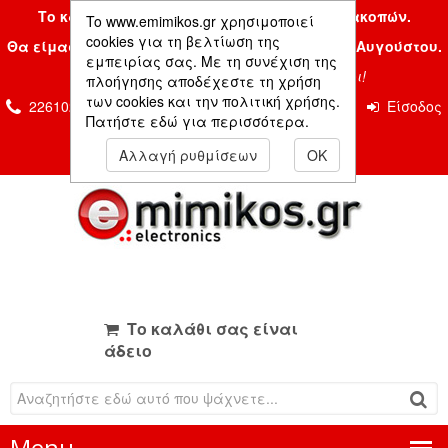
Το κατάστημα μας είναι κλειστό λόγω διακοπών.
To www.emimikos.gr χρησιμοποιεί
cookies για τη βελτίωση της
Θα είμαστε και πάλι μαζί σας την Δευτέρα 24 Αυγούστου.
εμπειρίας σας. Με τη συνέχιση της
Σας ευχόμαστε ένα όμορφο καλοκαίρι!
πλοήγησης αποδέχεστε τη χρήση
των cookies και την πολιτική χρήσης.
2261026435 & 2261081666
Επικοινωνία
Είσοδος
Πατήστε εδώ για περισσότερα.
Μέλους
Αλλαγή ρυθμίσεων
OK
Το καλάθι σας είναι
άδειο
Menu