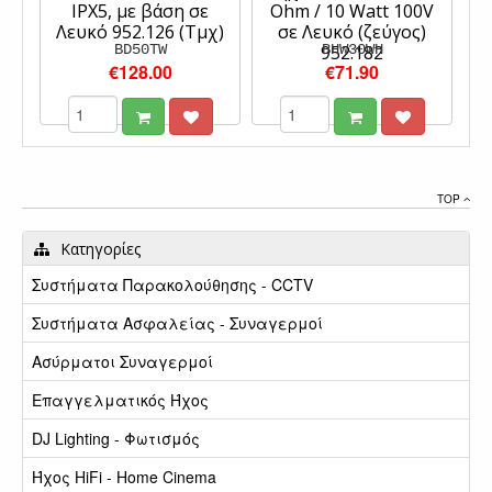
IPX5, με βάση σε
Ohm / 10 Watt 100V
Λευκό 952.126 (Τμχ)
σε Λευκό (ζεύγος)
BD50TW
952.182
BHW30WH
€128.00
€71.90
TOP
Κατηγορίες
Συστήματα Παρακολούθησης - CCTV
Συστήματα Ασφαλείας - Συναγερμοί
Ασύρματοι Συναγερμοί
Επαγγελματικός Ήχος
DJ Lighting - Φωτισμός
Ήχος HiFi - Home Cinema