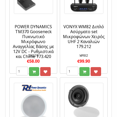
POWER DYNAMICS
VONYX WM82 Διπλό
TM370 Gooseneck
Ασύρματο set
Πυκνωτικό
Μικροφώνων Χειρός
Μικρόφωνο
UHF 2 Καναλιών
Αναγγελίας Βάσης με
179.212
12V DC - Ρυθμιστικά
και Chime 173.420
TM370
WM82
€58.00
€99.90