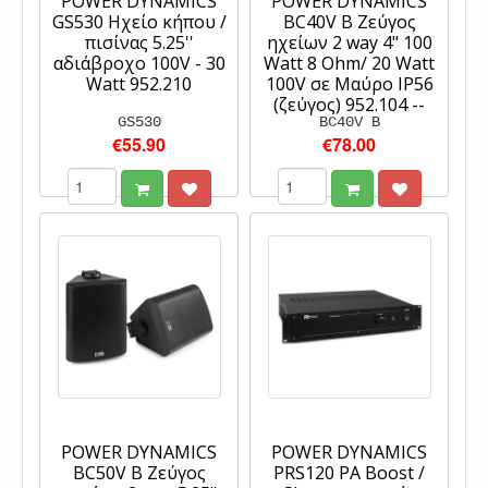
POWER DYNAMICS
POWER DYNAMICS
GS530 Ηχείο κήπου /
BC40V B Ζεύγος
πισίνας 5.25''
ηχείων 2 way 4" 100
αδιάβροχο 100V - 30
Watt 8 Ohm/ 20 Watt
Watt 952.210
100V σε Μαύρο IP56
(ζεύγος) 952.104 --
GS530
BC40V B
€55.90
€78.00
POWER DYNAMICS
POWER DYNAMICS
BC50V B Ζεύγος
PRS120 PA Boost /