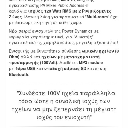
εγκατάστασης PA Mixer Public Address 6
κανάλια
ισχύος 120 Watt RMS με 2 Ρυθμιζόμενες
Ζώνες
. Ιδανική λύση για πραγματικό "
Multi-room
" ήχο,
με διαφορετική πηγή σε κάθε χώρο.
Νέα σειρά ενισχυτών της Power Dynamics με
κορυφαία χαρακτηριστικά, για "δυνατές"
εγκαταστάσεις, χαμηλό κόστος, μεγάλη αξιοπιστία !
Ενισχυτής με δυνατότητα σύνδεσης
ωμικών ηχείων (8
Ohm)
αλλά και
ηχείων με μετασχηματιστή
προσαρμογής (100Volt)
. Διαθέτει
MP3 module
με
θύρα USB
και
υποδοχή κάρτας SD
και δέκτη
Bluetooth.
.
"Συνδέστε 100V ηχεία παράλληλα
d
τόσα ώστε η συνολική ισχύς των
ηχείων να μην ξεπερνάει τη μέγιστη
ισχύς του ενισχυτή"