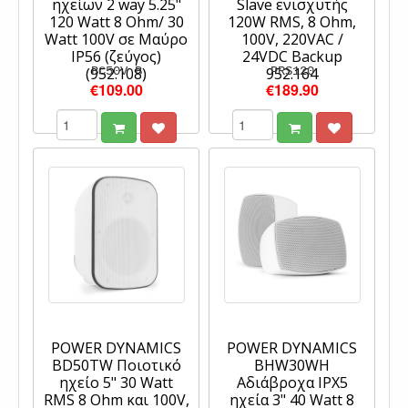
ηχείων 2 way 5.25"
Slave ενισχυτής
120 Watt 8 Ohm/ 30
120W RMS, 8 Ohm,
Watt 100V σε Μαύρο
100V, 220VAC /
IP56 (ζεύγος)
24VDC Backup
(952.108)
BC50V B
952.164
PRS120
€109.00
€189.90
POWER DYNAMICS
POWER DYNAMICS
BD50TW Ποιοτικό
BHW30WH
ηχείο 5" 30 Watt
Αδιάβροχα IPX5
RMS 8 Ohm και 100V,
ηχεία 3" 40 Watt 8