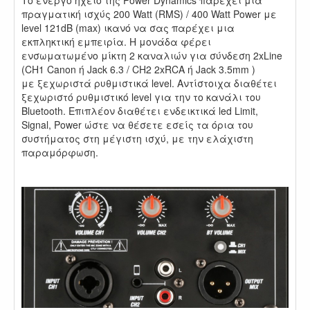
Το ενεργό ηχείο της Power Dynamics παρέχει μια
πραγματική ισχύς 200 Watt (RMS) / 400 Watt Power με
level 121dB (max) ικανό να σας παρέχει μια
εκπληκτική εμπειρία. Η μονάδα φέρει
ενσωματωμένο μίκτη 2 καναλιών για σύνδεση 2xLine
(CH1 Canon ή Jack 6.3 / CH2 2xRCA ή Jack 3.5mm )
με ξεχωριστά ρυθμιστικά level. Αντίστοιχα διαθέτει
ξεχωριστό ρυθμιστικό level για την το κανάλι του
Bluetooth. Επιπλέον διαθέτει ενδεικτικά led Limit,
Signal, Power ώστε να θέσετε εσείς τα όρια του
συστήματος στη μέγιστη ισχύ, με την ελάχιστη
παραμόρφωση.
.