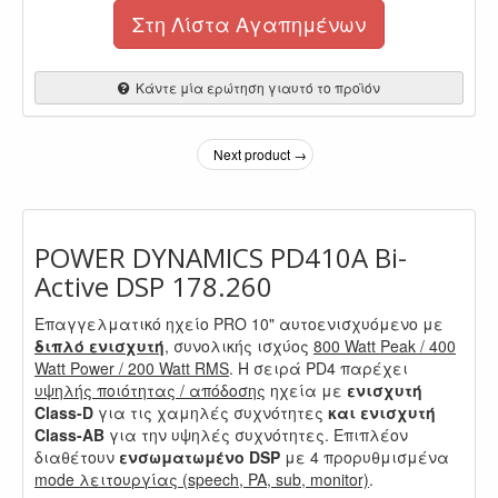
Στη Λίστα Αγαπημένων
Κάντε μία ερώτηση γιαυτό το προϊόν
Next product →
POWER DYNAMICS PD410A Bi-
Active DSP 178.260
Επαγγελματικό ηχείο PRO 10" αυτοενισχυόμενο με
διπλό ενισχυτή
, συνολικής ισχύος
800 Watt Peak / 400
Watt Power / 200 Watt RMS
. Η σειρά PD4 παρέχει
υψηλής ποιότητας / απόδοσης
ηχεία με
ενισχυτή
Class-D
για τις χαμηλές συχνότητες
και ενισχυτή
Class-AB
για την υψηλές συχνότητες. Επιπλέον
διαθέτουν
ενσωματωμένο DSP
με 4 προρυθμισμένα
mode λειτουργίας (speech, PA, sub, monitor)
.