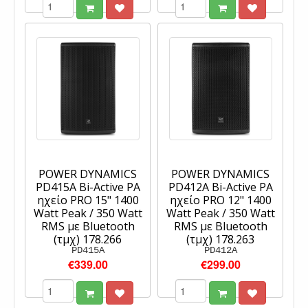
POWER DYNAMICS
POWER DYNAMICS
PD415A Bi-Active PA
PD412A Bi-Active PA
ηχείο PRO 15" 1400
ηχείο PRO 12" 1400
Watt Peak / 350 Watt
Watt Peak / 350 Watt
RMS με Bluetooth
RMS με Bluetooth
(τμχ) 178.266
(τμχ) 178.263
PD415A
PD412A
€339.00
€299.00