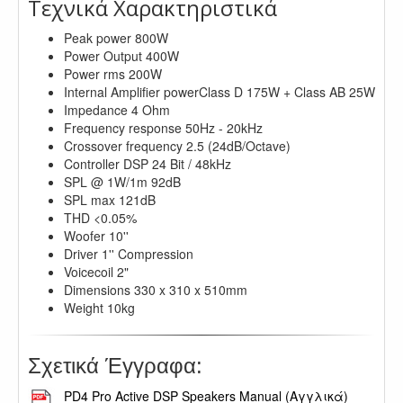
Τεχνικά Χαρακτηριστικά
Peak power 800W
Power Output 400W
Power rms 200W
Internal Amplifier powerClass D 175W + Class AB 25W
Impedance 4 Ohm
Frequency response 50Hz - 20kHz
Crossover frequency 2.5 (24dB/Octave)
Controller DSP 24 Bit / 48kHz
SPL @ 1W/1m 92dB
SPL max 121dB
THD <0.05%
Woofer 10''
Driver 1'' Compression
Voicecoil 2"
Dimensions 330 x 310 x 510mm
Weight 10kg
Σχετικά Έγγραφα:
PD4 Pro Active DSP Speakers Manual (Αγγλικά)