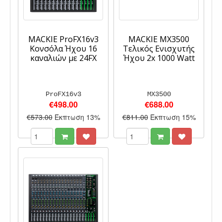
MACKIE ProFX16v3
MACKIE MX3500
Κονσόλα Ήχου 16
Τελικός Ενισχυτής
καναλιών με 24FX
Ήχου 2x 1000 Watt
ProFX16v3
MX3500
€498.00
€688.00
€573.00
Έκπτωση 13%
€811.00
Έκπτωση 15%