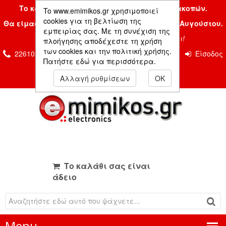
Το κατάστημα μας είναι κλειστό λόγω διακοπών.
To www.emimikos.gr χρησιμοποιεί
cookies για τη βελτίωση της
Θα είμαστε και πάλι μαζί σας την Δευτέρα 24 Αυγούστου.
εμπειρίας σας. Με τη συνέχιση της
Σας ευχόμαστε ένα όμορφο καλοκαίρι!
πλοήγησης αποδέχεστε τη χρήση
των cookies και την πολιτική χρήσης.
2261026435 & 2261081666
Επικοινωνία
Είσοδος
Πατήστε εδώ για περισσότερα.
Μέλους
Αλλαγή ρυθμίσεων
OK
Το καλάθι σας είναι
άδειο
Menu