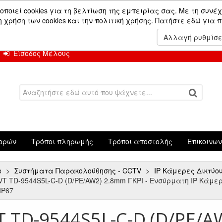
ών.
οποιεί cookies για τη βελτίωση της εμπειρίας σας. Με τη συνέχ
χρήση των cookies και την πολιτική χρήσης.
Πατήστε εδώ για 
 Αυγούστου.
Αλλαγή ρυθμίσ
Είσοδος Μέλους
ορών
Τρόποι πληρωμής
Τρόποι αποστολής
Επικοινω
e
Συστήματα Παρακολούθησης - CCTV
IP Κάμερες Δικτύο
VT TD-9544S5L-C-D (D/PE/AW2) 2.8mm ΓΚΡΙ - Ενσύρματη IP Κάμερα D
 IP67
T TD-9544S5L-C-D (D/PE/A