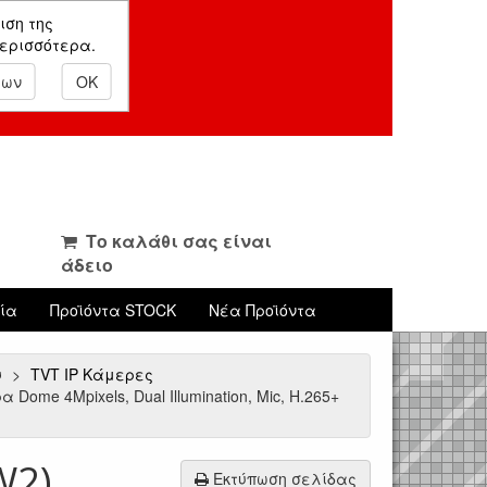
ιση της
περισσότερα.
εων
OK
Το καλάθι σας είναι
άδειο
νία
Προϊόντα STOCK
Νέα Προϊόντα
υ
TVT IP Κάμερες
ome 4Mpixels, Dual Illumination, Mic, Η.265+
W2)
Εκτύπωση σελίδας