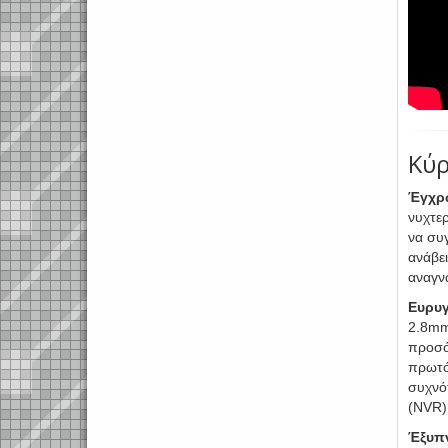
Κύρ
Έγχρω
νυχτε
να συ
ανάβει
αναγν
Ευρυγ
2.8mm,
προσό
πρωτό
συχνό
(NVR)
Έξυπν