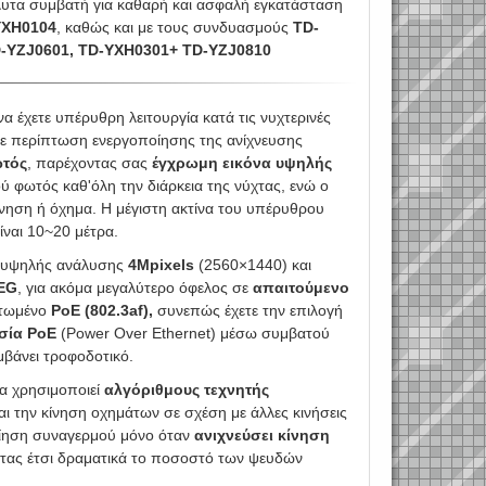
τα συμβατή για καθαρή και ασφαλή εγκατάσταση
YXH0104
, καθώς και με τους συνδυασμούς
TD-
-YZJ0601, TD-YXH0301+ TD-YZJ0810
α έχετε υπέρυθρη λειτουργία κατά τις νυχτερινές
σε περίπτωση ενεργοποίησης της ανίχνευσης
ωτός
, παρέχοντας σας
έγχρωμη εικόνα υψηλής
ύ φωτός καθ'όλη την διάρκεια της νύχτας, ενώ ο
ίνηση ή όχημα. Η μέγιστη ακτίνα του υπέρυθρου
ίναι 10~20 μέτρα.
υψηλής ανάλυσης
4Mpixels
(2560×1440) και
PEG
, για ακόμα μεγαλύτερο όφελος σε
απαιτούμενο
ατωμένο
PoE (802.3af),
συνεπώς έχετε την επιλογή
σία PoE
(Power Over Ethernet) μέσω συμβατού
μβάνει τροφοδοτικό.
ία χρησιμοποιεί
αλγόριθμους τεχνητής
αι την κίνηση οχημάτων σε σχέση με άλλες κινήσεις
οποίηση συναγερμού μόνο όταν
ανιχνεύσει κίνηση
ντας έτσι δραματικά το ποσοστό των ψευδών