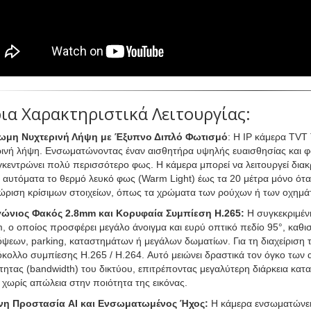
ια Χαρακτηριστικά Λειτουργίας:
μη Νυχτερινή Λήψη με Έξυπνο Διπλό Φωτισμό
: Η IP κάμερα TVT
ρινή λήψη. Ενσωματώνοντας έναν αισθητήρα υψηλής ευαισθησίας και φα
γκεντρώνει πολύ περισσότερο φως. Η κάμερα μπορεί να λειτουργεί διακ
 αυτόματα το θερμό λευκό φως (Warm Light) έως τα 20 μέτρα μόνο όταν
ώριση κρίσιμων στοιχείων, όπως τα χρώματα των ρούχων ή των οχημάτ
ώνιος Φακός 2.8mm και Κορυφαία Συμπίεση H.265:
Η συγκεκριμέν
 ο οποίος προσφέρει μεγάλο άνοιγμα και ευρύ οπτικό πεδίο 95°, καθισ
ψεων, parking, καταστημάτων ή μεγάλων δωματίων. Για τη διαχείριση 
κολλο συμπίεσης H.265 / H.264. Αυτό μειώνει δραστικά τον όγκο των α
τητας (bandwidth) του δικτύου, επιτρέποντας μεγαλύτερη διάρκεια κα
 χωρίς απώλεια στην ποιότητα της εικόνας.
η Προστασία AI και Ενσωματωμένος Ήχος:
Η κάμερα ενσωματώνει ε