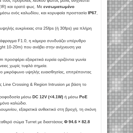
α τους προβολείς λευκού φωτός μόλις ανιχνευτεί
IR) και ορατό φως. Με
ενσωματωμένο
 μέσω ενός καλωδίου, και κορυφαία προστασία
IP67
,
ψηλής ευκρίνειας στα 25fps (ή 30fps) για πλήρη
άφραγμα F1.0, η κάμερα συνδυάζει υπέρυθρο
ght 10-20m) που ανάβει στην ανίχνευση για
προσφέρει εξαιρετικά ευρεία οριζόντια γωνία
νειες χωρίς τυφλά σημεία.
ο μικρόφωνο υψηλής ευαισθησίας, επιτρέποντας
ς Line Crossing & Region Intrusion με βάση το
 τροφοδοσία μέσω
DC 12V (<4.1W)
ή μέσω
PoE
 μόνο καλώδιο.
μινίου, εξαιρετικά ανθεκτικό στη βροχή, τη σκόνη
ταθερό σώμα Turret με διαστάσεις
Φ 94.6 × 82.8