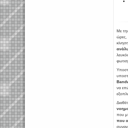
Με τη
ώρες,
κίνησ
ανάλ
λευκό
φωτισ
Υποστ
υποστη
Bandw
να επ
εξοπλι
Διαθέ
νοημο
που μπ
που ο
συναγε