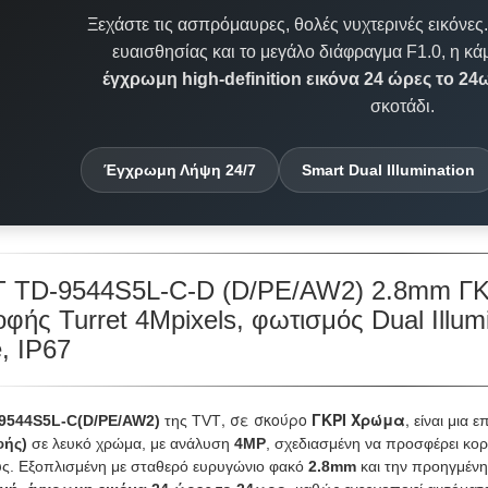
Ξεχάστε τις ασπρόμαυρες, θολές νυχτερινές εικόνες.
ευαισθησίας και το μεγάλο διάφραγμα F1.0, η κά
έγχρωμη high-definition εικόνα 24 ώρες το 2
σκοτάδι.
Έγχρωμη Λήψη 24/7
Smart Dual Illumination
 TD-9544S5L-C-D (D/PE/AW2) 2.8mm ΓΚΡ
φής Turret 4Mpixels, φωτισμός Dual Illum
, IP67
, σε σκούρο
ΓΚΡΙ Χρώμα
,
9544S5L-C(D/PE/AW2)
της TVT
είναι μια 
φής)
σε λευκό χρώμα, με ανάλυση
4MP
, σχεδιασμένη να προσφέρει κορ
ς. Εξοπλισμένη με σταθερό ευρυγώνιο φακό
2.8mm
και την προηγμένη