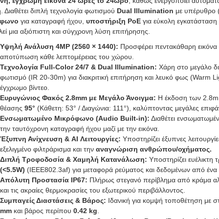
νή, έγχρωμη εικόνα 24 ώρες το 24ωρο
, καθώς ενεργοποιεί αυτόματ
. Διαθέτει διπλή τεχνολογία φωτισμού
Dual Illumination
με υπέρυθρο (
όφωνο
για καταγραφή ήχου,
υποστήριξη PoE
για εύκολη εγκατάσταση
λεί μια αξιόπιστη και σύγχρονη λύση επιτήρησης.
Υψηλή Ανάλυση 4MP (2560 × 1440):
Προσφέρει πεντακάθαρη εικόνα υ
αποτύπωση κάθε λεπτομέρειας του χώρου.
Τεχνολογία Full-Color 24/7 & Dual Illumination:
Χάρη στο μεγάλο δι
φωτισμό (IR 20-30m) για διακριτική επιτήρηση και λευκό φως (Warm Li
έγχρωμο βίντεο.
Ευρυγώνιος Φακός 2.8mm με Μεγάλο Άνοιγμα:
Η έκδοση των 2.8mm 
θέασης
95°
(Κάθετη: 53° / Διαγώνια: 111°), καλύπτοντας μεγάλες επιφά
Ενσωματωμένο Μικρόφωνο (Audio Built-in):
Διαθέτει ενσωματωμέν
την ταυτόχρονη καταγραφή ήχου μαζί με την εικόνα.
Έξυπνη Ανίχνευση & AI Λειτουργίες:
Υποστηρίζει έξυπνες λειτουργίε
εξελιγμένο φιλτράρισμα και την
αναγνώριση ανθρώπου/οχήματος.
Διπλή Τροφοδοσία & Χαμηλή Κατανάλωση:
Υποστηρίζει ευέλικτη
(<5.5W)
(IEEE802.3af) για μεταφορά ρεύματος και δεδομένων από ένα
Απόλυτη Προστασία IP67:
Πλήρως στεγανό περίβλημα από κράμα αλου
και τις ακραίες θερμοκρασίες του εξωτερικού περιβάλλοντος.
Συμπαγείς Διαστάσεις & Βάρος:
Ιδανική για κομψή τοποθέτηση με σ
mm
και βάρος περίπου
0.42 kg
.