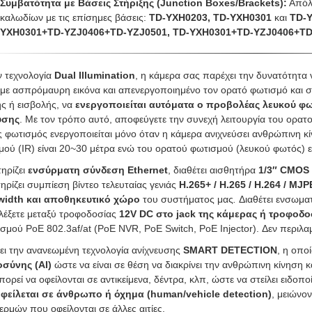
Συμβατότητα με Βάσεις Στήριξης (Junction Boxes/Brackets):
Απόλυ
καλωδίων με τις επίσημες βάσεις:
TD-YXH0203,
TD-YXH0301
και
TD-
YXH0301+TD-YZJ0406+TD-YZJ0501
, TD-YXH0301+TD-YZJ0406+TD
ν τεχνολογία
Dual Illumination
, η κάμερα σας παρέχει την δυνατότητα ν
 με ασπρόμαυρη εικόνα και απενεργοποιημένο τον ορατό φωτισμό και 
ης ή εισβολής, να
ενεργοποιείται αυτόματα ο προβολέας λευκού φ
υσης
. Με τον τρόπο αυτό, αποφεύγετε την συνεχή λειτουργία του ορατο
ς φωτισμός ενεργοποιείται μόνο όταν η κάμερα ανιχνεύσει ανθρώπινη κ
μού (IR) είναι 20~30 μέτρα ενώ του ορατού φωτισμού (λευκού φωτός) ε
ηρίζει
ενσύρματη σύνδεση Ethernet
, διαθέτει αισθητήρα
1/3″ CMOS
ρίζει συμπίεση βίντεο τελευταίας γενιάς
H.265+ / H.265 / H.264 / MJ
idth και αποθηκευτικό χώρο
του συστήματος μας
.
Διαθέτει ενσωμ
ιλέξετε μεταξύ τροφοδοσίας
12V DC στο jack της κάμερας ή τροφοδο
σμού PoE 802.3af/at (PoE NVR, PoE Switch, PoE Injector). Δεν περιλα
τει την ανανεωμένη τεχνολογία ανίχνευσης
SMART DETECTION
, η οπο
σύνης (AI)
ώστε να είναι σε θέση να διακρίνει την ανθρώπινη κίνηση κ
ορεί να οφείλονται σε αντικείμενα, δέντρα, κλπ, ώστε να στείλει ειδ
φείλεται σε άνθρωπο ή όχημα (human/vehicle detection)
, μειώνο
ρμών που οφείλονται σε άλλες αιτίες.