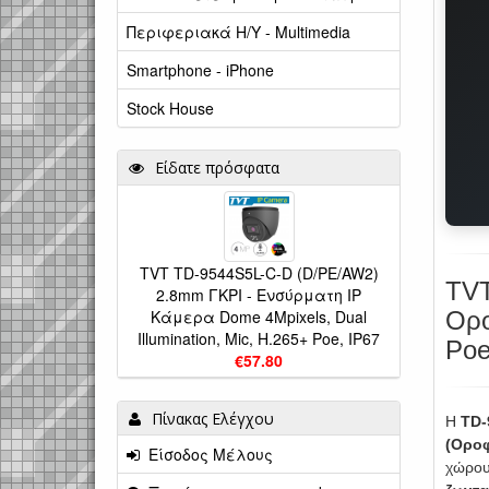
Περιφεριακά Η/Υ - Multimedia
Smartphone - iPhone
Stock House
Είδατε πρόσφατα
TVT TD-9544S5L-C-D (D/PE/AW2)
TVT
2.8mm ΓΚΡΙ - Ενσύρματη IP
Κάμερα Dome 4Mpixels, Dual
Ορο
Illumination, Mic, Η.265+ Poe, IP67
Poe
€57.80
Πίνακας Ελέγχου
Η
TD-
(Ορο
Είσοδος Μέλους
χώρου