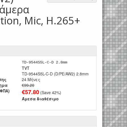
Κάμερα
tion, Mic, Η.265+
TD-9544S5L-C-D 2.8mm
TVT
TD-9544S5L-C-D (D/PE/AW2) 2.8mm
σης
24 Μήνες
τημα
€99.20
€
57.80
 ΦΠΑ)
(Save
42
%)
Άμεσα διαθέσιμο