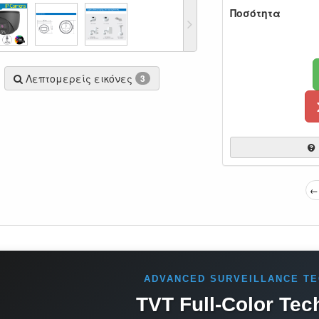
Ποσότητα
Λεπτομερείς εικόνες
3
← 
ADVANCED SURVEILLANCE T
TVT Full-Color Tec