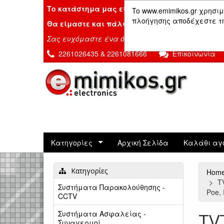
Το κατάστημα μας είναι κλειστό λόγω διακοπ
To www.emimikos.gr χρησιμ
πλοήγησης αποδέχεστε τη 
Θα είμαστε και πάλι μαζί σας την Δευτέρα 24
Σας ευχόμαστε ένα όμορφο καλοκαίρι!
2261026435 & 2261081666
Επικοινωνία
Κατηγορίες
Αρχική Σελίδα
Καλάθι αγ
Κατηγορίες
Hom
T
Συστήματα Παρακολούθησης -
Poe,
CCTV
Συστήματα Ασφαλείας -
TV
Συναγερμοί