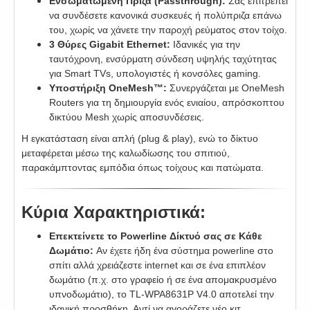
Ενσωματωμένη Πρίζα (Passthrough):
Σας επιτρέπει
να συνδέσετε κανονικά συσκευές ή πολύπριζα επάνω
του, χωρίς να χάνετε την παροχή ρεύματος στον τοίχο.
3 Θύρες Gigabit Ethernet:
Ιδανικές για την
ταυτόχρονη, ενσύρματη σύνδεση υψηλής ταχύτητας
για Smart TVs, υπολογιστές ή κονσόλες gaming.
Υποστήριξη OneMesh™:
Συνεργάζεται με OneMesh
Routers για τη δημιουργία ενός ενιαίου, απρόσκοπτου
δικτύου Mesh χωρίς αποσυνδέσεις.
Η εγκατάσταση είναι απλή (plug & play), ενώ το δίκτυο
μεταφέρεται μέσω της καλωδίωσης του σπιτιού,
παρακάμπτοντας εμπόδια όπως τοίχους και πατώματα.
Κύρια Χαρακτηριστικά:
Επεκτείνετε το Powerline Δίκτυό σας σε Κάθε
Δωμάτιο:
Αν έχετε ήδη ένα σύστημα powerline στο
σπίτι αλλά χρειάζεστε internet και σε ένα επιπλέον
δωμάτιο (π.χ. στο γραφείο ή σε ένα απομακρυσμένο
υπνοδωμάτιο), το TL-WPA8631P V4.0 αποτελεί την
ιδανική προσθήκη. Αντί να αγοράζετε νέο κιτ,