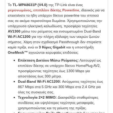
Το
TL-WPA8631P (V4.0)
της TP-Link είναι ένας
μεμονωμένος, επιπλέον δέκτης Powerline
, ιδανικός για να
επεκτείνετε το ήδη υπάρχον δίκτυο powerline του σπιτιού
σας σε ακόμα περισσότερα δωμάτια. Χρησιμοποιώντας την
υπάρχουσα ηλεκτρική καλωδίωση, προσφέρει ταχύτητες
AV1300
μέσω του ρεύματος και ενσωματωμένο Dual-Band
Wi-Fi AC1200
για την πλήρη εξάλειψη των νεκρών ζωνών
σήματος. Χάρη στον σχεδιασμό Passthrough δεν στερείστε
καμία πρίζα, ενώ οι
3 θύρες Gigabit
και η υποστήριξη
OneMesh™
εγγυώνται κορυφαίες επιδόσεις.
Επέκταση Δικτύου Μέσω Ρεύματος:
Λειτουργεί ως
επιπλέον δέκτης σε υπάρχον δίκτυο HomePlug AV2,
προσφέροντας ταχύτητες έως 1300 Mbps για
αποστάσεις έως 300 μέτρα.
Dual-Band Wi-Fi AC1200:
Ασύρματες ταχύτητες έως
867 Mbps στα 5 GHz και 300 Mbps στα 2.4 GHz για
όλες τις συσκευές σας.
Τεχνολογία 2×2 MIMO:
Διασφαλίζει σταθερότερες
συνδέσεις και υψηλότερες ταχύτητες μεταφοράς,
χρησιμοποιώντας και τη γείωση της πρίζας.