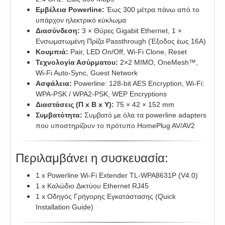
Εμβέλεια Powerline:
Έως 300 μέτρα πάνω από το
υπάρχον ηλεκτρικό κύκλωμα
Διασύνδεση:
3 × Θύρες Gigabit Ethernet, 1 ×
Ενσωματωμένη Πρίζα Passthrough (Έξοδος έως 16A)
Κουμπιά:
Pair, LED On/Off, Wi-Fi Clone, Reset
Τεχνολογία Ασύρματου:
2×2 MIMO, OneMesh™,
Wi-Fi Auto-Sync, Guest Network
Ασφάλεια:
Powerline: 128-bit AES Encryption, Wi-Fi:
WPA-PSK / WPA2-PSK, WEP Encryptions
Διαστάσεις (Π x Β x Υ):
75 × 42 × 152 mm
Συμβατότητα:
Συμβατό με όλα τα powerline adapters
που υποστηρίζουν το πρότυπο HomePlug AV/AV2
Περιλαμβάνει η συσκευασία:
1 x Powerline Wi-Fi Extender TL-WPA8631P (V4.0)
1 x Καλώδιo Δικτύου Ethernet RJ45
1 x Οδηγός Γρήγορης Εγκατάστασης (Quick
Installation Guide)