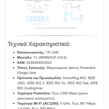
Τεχνικά Χαρακτηριστικά:
Κατασκευαστής:
TP-LINK
Μοντέλο:
TL-WPA8631P (V4.0)
EAN:
6935364052522
Τύπος Συσκευής:
Μεμονωμένος Δέκτης Powerline
(Single Unit)
Πρότυπα και Πρωτόκολλα:
HomePlug AV2, IEEE
1901, IEEE 802.3, IEEE 802.3u, IEEE 802.3ab, IEEE
802.11a/b/g/n/ac
Ταχύτητα Powerline:
Έως 1300 Mbps (μέσω
ηλεκτρικού κυκλώματος)
Ταχύτητα Wi-Fi (AC1200):
5 GHz: Έως 867 Mbps,
2.4 GHz: Έως 300 Mbps