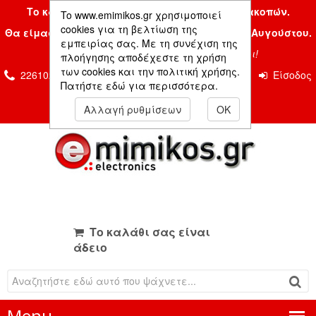
Το κατάστημα μας είναι κλειστό λόγω διακοπών.
To www.emimikos.gr χρησιμοποιεί
cookies για τη βελτίωση της
Θα είμαστε και πάλι μαζί σας την Δευτέρα 24 Αυγούστου.
εμπειρίας σας. Με τη συνέχιση της
Σας ευχόμαστε ένα όμορφο καλοκαίρι!
πλοήγησης αποδέχεστε τη χρήση
των cookies και την πολιτική χρήσης.
2261026435 & 2261081666
Επικοινωνία
Είσοδος
Πατήστε εδώ για περισσότερα.
Μέλους
Αλλαγή ρυθμίσεων
OK
Το καλάθι σας είναι
άδειο
Menu