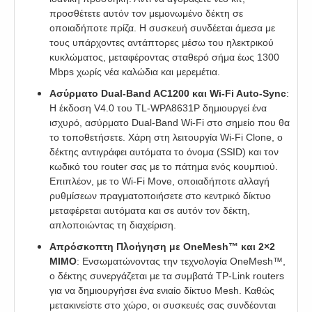
προσθέτετε αυτόν τον μεμονωμένο δέκτη σε
οποιαδήποτε πρίζα. Η συσκευή συνδέεται άμεσα με
τους υπάρχοντες αντάπτορες μέσω του ηλεκτρικού
κυκλώματος, μεταφέροντας σταθερό σήμα έως 1300
Mbps χωρίς νέα καλώδια και μερεμέτια.
Ασύρματο Dual-Band AC1200 και Wi-Fi Auto-Sync
:
Η έκδοση V4.0 του TL-WPA8631P δημιουργεί ένα
ισχυρό, ασύρματο Dual-Band Wi-Fi στο σημείο που θα
το τοποθετήσετε. Χάρη στη λειτουργία Wi-Fi Clone, ο
δέκτης αντιγράφει αυτόματα το όνομα (SSID) και τον
κωδικό του router σας με το πάτημα ενός κουμπιού.
Επιπλέον, με το Wi-Fi Move, οποιαδήποτε αλλαγή
ρυθμίσεων πραγματοποιήσετε στο κεντρικό δίκτυο
μεταφέρεται αυτόματα και σε αυτόν τον δέκτη,
απλοποιώντας τη διαχείριση.
Απρόσκοπτη Πλοήγηση με OneMesh™ και 2×2
MIMO
: Ενσωματώνοντας την τεχνολογία OneMesh™,
ο δέκτης συνεργάζεται με τα συμβατά TP-Link routers
για να δημιουργήσει ένα ενιαίο δίκτυο Mesh. Καθώς
μετακινείστε στο χώρο, οι συσκευές σας συνδέονται