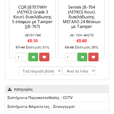
CQR JB707/WH
Sentek JB-704
(ΛΕΥΚΟ) Grade 3
(ΛΕΥΚΟ) Κουτί
Κουτί διακλάδωσης
διακλάδωσης
5 επαφών με Tamper
ΜΕΓΑΛΟ 24 θέσεων
(JB-707)
με Tamper
JB707/WH
JB-704-WHITE
€5.10
€5.60
€7.44
Έκπτωση 31%
€9.06
Έκπτωση 38%
Κατηγορίες
Συστήματα Παρακολούθησης - CCTV
Συστήματα Ασφαλείας - Συναγερμοί