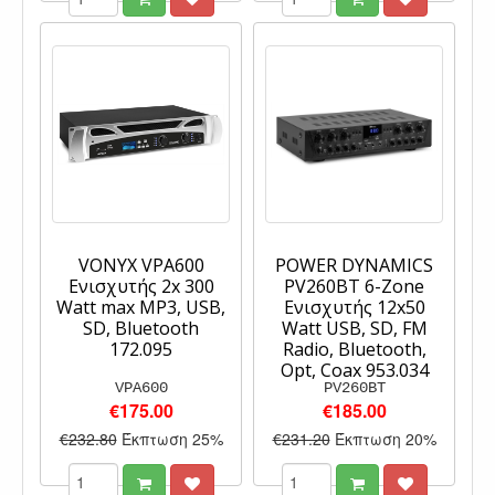
VONYX VPA600
POWER DYNAMICS
Ενισχυτής 2x 300
PV260BT 6-Zone
Watt max MP3, USB,
Eνισχυτής 12x50
SD, Bluetooth
Watt USB, SD, FM
172.095
Radio, Bluetooth,
Opt, Coax 953.034
VPA600
PV260BT
€175.00
€185.00
€232.80
Έκπτωση 25%
€231.20
Έκπτωση 20%