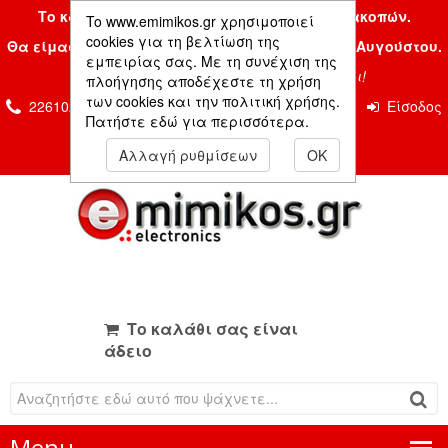
Το κατάστημα μας είναι κλειστό λόγω διακοπών.
To www.emimikos.gr χρησιμοποιεί
cookies για τη βελτίωση της
Θα είμαστε και πάλι μαζί σας την Δευτέρα 24 Αυγούστου.
εμπειρίας σας. Με τη συνέχιση της
Σας ευχόμαστε ένα όμορφο καλοκαίρι!
πλοήγησης αποδέχεστε τη χρήση
των cookies και την πολιτική χρήσης.
2261026435 & 2261081666
Επικοινωνία
Είσοδος
Πατήστε εδώ για περισσότερα.
Μέλους
Αλλαγή ρυθμίσεων
OK
Το καλάθι σας είναι
άδειο
Menu