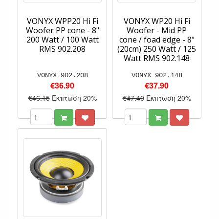
VONYX WPP20 Hi Fi
VONYX WP20 Hi Fi
Woofer PP cone - 8"
Woofer - Mid PP
200 Watt / 100 Watt
cone / foad edge - 8"
RMS 902.208
(20cm) 250 Watt / 125
Watt RMS 902.148
VONYX 902.208
VONYX 902.148
€36.90
€37.90
€46.15
Έκπτωση 20%
€47.40
Έκπτωση 20%