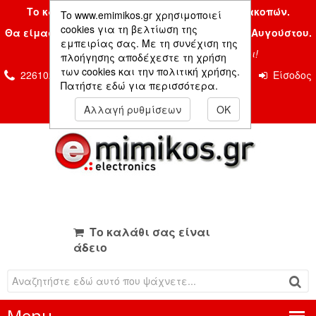
Το κατάστημα μας είναι κλειστό λόγω διακοπών.
To www.emimikos.gr χρησιμοποιεί
cookies για τη βελτίωση της
Θα είμαστε και πάλι μαζί σας την Δευτέρα 24 Αυγούστου.
εμπειρίας σας. Με τη συνέχιση της
Σας ευχόμαστε ένα όμορφο καλοκαίρι!
πλοήγησης αποδέχεστε τη χρήση
των cookies και την πολιτική χρήσης.
2261026435 & 2261081666
Επικοινωνία
Είσοδος
Πατήστε εδώ για περισσότερα.
Μέλους
Αλλαγή ρυθμίσεων
OK
Το καλάθι σας είναι
άδειο
Menu