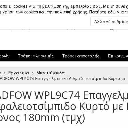
Είσοδος Μέλους
οποιεί cookies για τη βελτίωση της εμπειρίας σας. Με τη συνέχ
χρήση των cookies και την πολιτική χρήσης.
Πατήστε εδώ για 
Αλλαγή ρυθμίσ
ορών
Τρόποι πληρωμής
Τρόποι αποστολής
Επικοινω
e
Εργαλεία
Μυτοτσίμπιδα
ADFOW WPL9C74 Eπαγγελματικό Ασφαλειοτσίμπιδο Κυρτό με 
DFOW WPL9C74 Eπαγγελμ
φαλειοτσίμπιδο Κυρτό με 
ονος 180mm (τμχ)