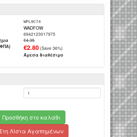
WPL9C74
WADFOW
6942123017975
τημα
€4.35
€
2.80
 ΦΠΑ)
(Save
36
%)
Άμεσα διαθέσιμο
Προσθήκη στο καλάθι
Στη Λίστα Αγαπημένων