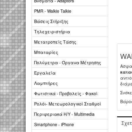
Βύσματα - Adaptors
PMR - Walkie Talkie
Βάσεις Στήριξης
Τηλεχειριστήρια
Μετατροπείς Τάσης
Μπαταρίες
WA
Πολύμετρα - Όργανα Μέτρησης
Ασφα
κατα
Εργαλεία
αντιο
Λαμπτήρες
διάμ
Συσκ
Φωτιστικά - Προβολείς - Φακοί
Βάρος
Ρολόι- Μετεωρολογικοί Σταθμοί
Περιφεριακά Η/Υ - Multimedia
Σχετ
Smartphone - iPhone