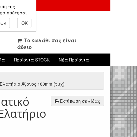
ιση της
περισσότερα.
εων
OK
Το καλάθι σας είναι
άδειο
νία
Προϊόντα STOCK
Νέα Προϊόντα
Ελατήριο Άξονος 180mm (τμχ)
ατικό
Εκτύπωση σελίδας
Ελατήριο