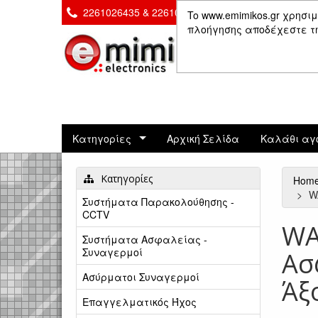
2261026435 & 2261081666
Επικοινωνία
To www.emimikos.gr χρησιμ
πλοήγησης αποδέχεστε τη 
Κατηγορίες
Αρχική Σελίδα
Καλάθι αγ
Κατηγορίες
Hom
W
Συστήματα Παρακολούθησης -
CCTV
WA
Συστήματα Ασφαλείας -
Συναγερμοί
Ασ
Ασύρματοι Συναγερμοί
Άξ
Επαγγελματικός Ήχος