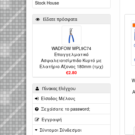
Stock House
Είδατε πρόσφατα
WADFOW WPL9C74
Eπαγγελματικό
Ασφαλειοτσίμπιδο Κυρτό με
Ελατήριο Άξονος 180mm (τμχ)
€2.80
W
Πίνακας Ελέγχου
Είσοδος Μέλους
Ξεχάσατε το password;
Εγγραφή
Σύντομοι Σύνδεσμοι