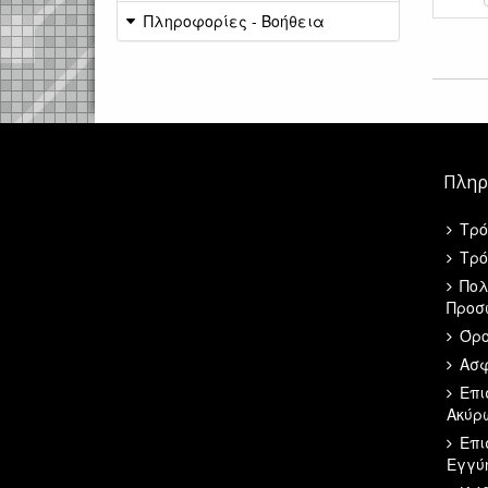
Πληροφορίες - Βοήθεια
Πληρ
Τρό
Τρό
Πολ
Προσ
Όρο
Ασφ
Επι
Ακύρ
Επι
Εγγύ