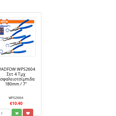
ADFOW WPS2604
Σετ 4 Τμχ
Ασφαλειοτσίμπιδα
180mm / 7''
WPS2604
€10.40