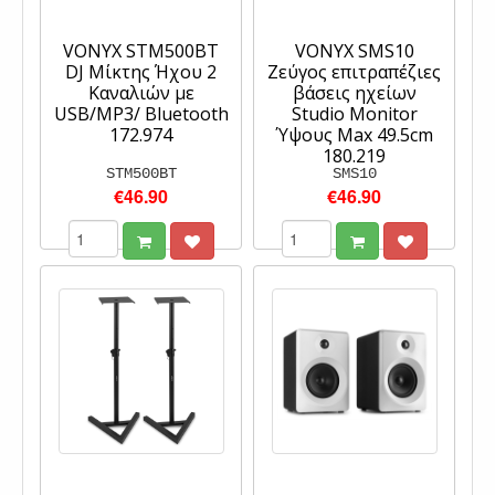
VONYX STM500BT
VONYX SMS10
DJ Μίκτης Ήχου 2
Ζεύγος επιτραπέζιες
Καναλιών με
βάσεις ηχείων
USB/MP3/ Bluetooth
Studio Monitor
172.974
Ύψους Max 49.5cm
180.219
STM500BT
SMS10
€46.90
€46.90