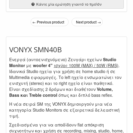
Κάντε μία ερώτηση γιαυτό το προϊόν
← Previous product
Next product →
VONYX SMN40B
Ενεργά (αυτοενισχυόμενο) Ζευγάρι ηχείων
Studio
Monitor
με
woofer 4"
ισχύος 100W (MAX) / 50W (RMS)
.
Ιδανικά Studio ηχεία για χρήση σε home studio ή σε
Multimedia εφαρμογές. Το left ηχείο ενσωματώνει τον
ενισχυτή (stereo) και το right ηχείο είναι παθητικό.
Είναι σχεδίασης 2 δρόμων και διαθέτουν
Volume,
Bass και Treble control
όπως και διπλό bass reflex.
Η νέα σειρά SM της VONYX δημιουργούν μια νέα
κατηγορία Studio Monitors σε εξαιρετικά δελεαστική
τιμή.
Σχεδιασμένα για να αποδίδουν flat απόκριση
συχνοτήτων και χρήση σε recording, mixing, studio, home,