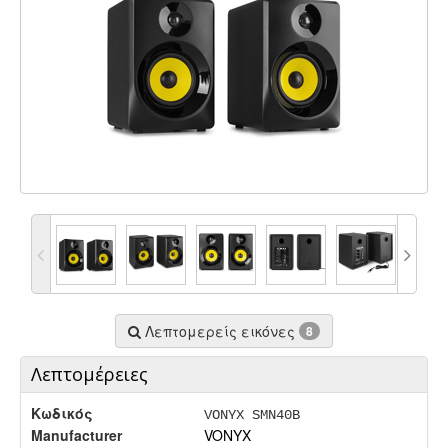
Λεπτομερείς εικόνες
8
Λεπτομέρειες
Κωδικός
VONYX SMN40B
Manufacturer
VONYX