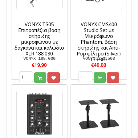
VONYX TS05
VONYX CMS400
Επιτραπέζια βάση
Studio Set με
στήριξης
Μικρόφωνο
μικροφώνου με
Phantom, Βάση
δαγκάνα και καλώδιο
στήριξης και Anti-
XLR 188.030
Pop φίλτρο (Silver)
VONYX 188.030
VONYX 173.503
173.503
€19.90
€49.00