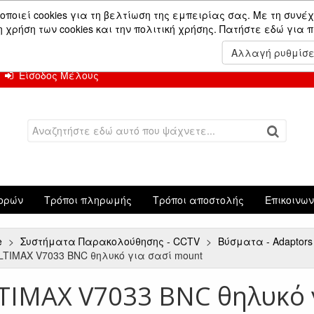
ών.
οποιεί cookies για τη βελτίωση της εμπειρίας σας. Με τη συνέχ
χρήση των cookies και την πολιτική χρήσης.
Πατήστε εδώ για 
 Αυγούστου.
Αλλαγή ρυθμίσ
Είσοδος Μέλους
ορών
Τρόποι πληρωμής
Τρόποι αποστολής
Επικοινω
e
Συστήματα Παρακολούθησης - CCTV
Βύσματα - Adaptor
LTIMAX V7033 BNC θηλυκό για σασί mount
TIMAX V7033 BNC θηλυκό 