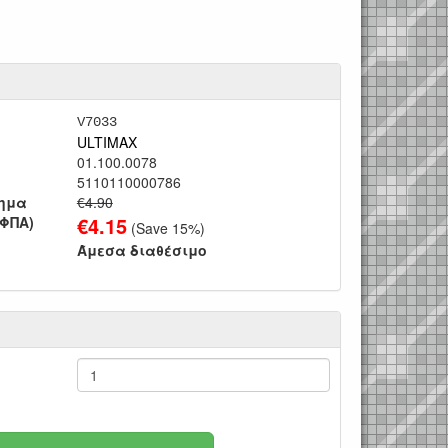
V7033
ULTIMAX
01.100.0078
5110110000786
τημα
€4.90
€
4.15
 ΦΠΑ)
(Save
15
%)
Άμεσα διαθέσιμο