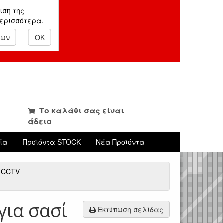
ιση της
περισσότερα.
εων
OK
Το καλάθι σας είναι
άδειο
νία
Προϊόντα STOCK
Νέα Προϊόντα
s CCTV
για σασί
Εκτύπωση σελίδας