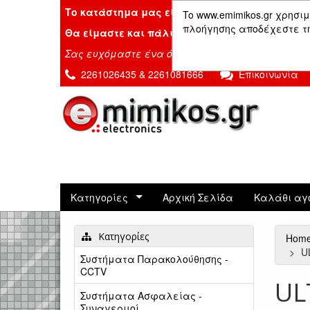
Το κατάστημα μας είναι κλειστό λόγω διακοπ
To www.emimikos.gr χρησιμ
πλοήγησης αποδέχεστε τη 
Θα είμαστε και πάλι μαζί σας την Δευτέρα 24
Σας ευχόμαστε ένα όμορφο καλοκαίρι!
2261026435 & 2261081666
Επικοινωνία
Κατηγορίες
Αρχική Σελίδα
Καλάθι αγ
Κατηγορίες
Hom
U
Συστήματα Παρακολούθησης -
CCTV
UL
Συστήματα Ασφαλείας -
Συναγερμοί