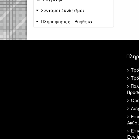
Σύντομοι Σύνδεσμοι
Πληροφορίες - Βοήθεια
Πληρ
Τρό
Τρό
Πολ
Προσ
Όρο
Ασφ
Επι
Ακύρ
Επι
Εγγύ