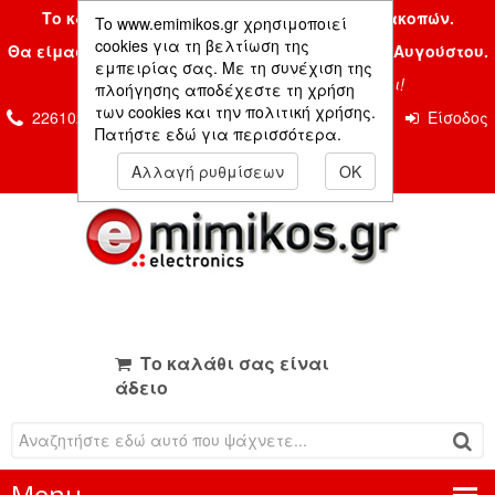
Το κατάστημα μας είναι κλειστό λόγω διακοπών.
To www.emimikos.gr χρησιμοποιεί
cookies για τη βελτίωση της
Θα είμαστε και πάλι μαζί σας την Δευτέρα 24 Αυγούστου.
εμπειρίας σας. Με τη συνέχιση της
Σας ευχόμαστε ένα όμορφο καλοκαίρι!
πλοήγησης αποδέχεστε τη χρήση
των cookies και την πολιτική χρήσης.
2261026435 & 2261081666
Επικοινωνία
Είσοδος
Πατήστε εδώ για περισσότερα.
Μέλους
Αλλαγή ρυθμίσεων
OK
Το καλάθι σας είναι
άδειο
Menu