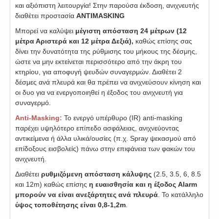
και αξιόπιστη λειτουργία! Στην παρούσα έκδοση, ανιχνευτής
διαθέτει προστασία
ANTIMASKING
Μπορεί να καλύψει
μέγιστη απόσταση 24 μέτρων (12
μέτρα Αριστερά και 12 μέτρα Δεξιά),
καθώς επίσης σας
δίνει την δυνατότητα της ρύθμισης του μήκους της δέσμης,
ώστε να μην εκτείνεται περισσότερο από την άκρη του
κτηρίου, για αποφυγή ψευδών συναγερμών. Διαθέτει 2
δέσμες ανά πλευρά και θα πρέπει να ανιχνεύσουν κίνηση και
οι δυο για να ενεργοποιηθεί η έξοδος του ανιχνευτή για
συναγερμό.
Anti-Masking:
Το ενεργό υπέρθυρο (IR) anti-masking
παρέχει υψηλότερο επίπεδο ασφάλειας, ανιχνεύοντας
αντικείμενα ή άλλα υλικά/ουσίες (π.χ. Spray ψεκασμού από
επίδοξους εισβολείς) πάνω στην επιφάνεια των φακών του
ανιχνευτή.
Διαθέτει
ρυθμιζόμενη απόσταση κάλυψης
(2.5, 3.5, 6, 8.5
και 12m) καθώς επίσης
η ευαισθησία και η έξοδος Alarm
μπορούν να είναι ανεξάρτητες ανά πλευρά
. Το κατάλληλο
ύψος τοποθέτησης είναι
0,8-1,2m
.