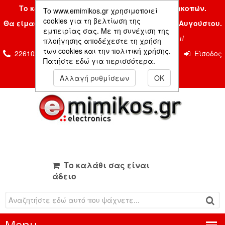
Το κατάστημα μας είναι κλειστό λόγω διακοπών.
To www.emimikos.gr χρησιμοποιεί
cookies για τη βελτίωση της
Θα είμαστε και πάλι μαζί σας την Δευτέρα 24 Αυγούστου.
εμπειρίας σας. Με τη συνέχιση της
Σας ευχόμαστε ένα όμορφο καλοκαίρι!
πλοήγησης αποδέχεστε τη χρήση
των cookies και την πολιτική χρήσης.
2261026435 & 2261081666
Επικοινωνία
Είσοδος
Πατήστε εδώ για περισσότερα.
Μέλους
Αλλαγή ρυθμίσεων
OK
Το καλάθι σας είναι
άδειο
Menu