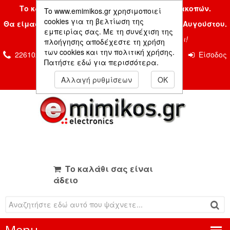
Το κατάστημα μας είναι κλειστό λόγω διακοπών.
To www.emimikos.gr χρησιμοποιεί
cookies για τη βελτίωση της
Θα είμαστε και πάλι μαζί σας την Δευτέρα 24 Αυγούστου.
εμπειρίας σας. Με τη συνέχιση της
Σας ευχόμαστε ένα όμορφο καλοκαίρι!
πλοήγησης αποδέχεστε τη χρήση
των cookies και την πολιτική χρήσης.
2261026435 & 2261081666
Επικοινωνία
Είσοδος
Πατήστε εδώ για περισσότερα.
Μέλους
Αλλαγή ρυθμίσεων
OK
Το καλάθι σας είναι
άδειο
Menu