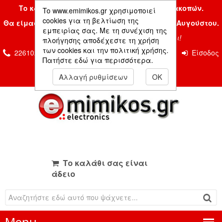
Το κατάστημα μας είναι κλειστό λόγω διακοπών.
To www.emimikos.gr χρησιμοποιεί
cookies για τη βελτίωση της
Θα είμαστε και πάλι μαζί σας την Δευτέρα 24 Αυγούστου.
εμπειρίας σας. Με τη συνέχιση της
Σας ευχόμαστε ένα όμορφο καλοκαίρι!
πλοήγησης αποδέχεστε τη χρήση
των cookies και την πολιτική χρήσης.
2261026435 & 2261081666
Επικοινωνία
Είσοδος
Πατήστε εδώ για περισσότερα.
Μέλους
Αλλαγή ρυθμίσεων
OK
Το καλάθι σας είναι
άδειο
Menu