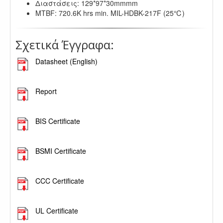
Διαστάσεις: 129*97*30mmmm
MTBF: 720.6K hrs min. MIL-HDBK-217F (25℃)
Σχετικά Έγγραφα:
Datasheet (English)
.
Report
.
BIS Certificate
.
BSMI Certificate
..
CCC Certificate
.
UL Certificate