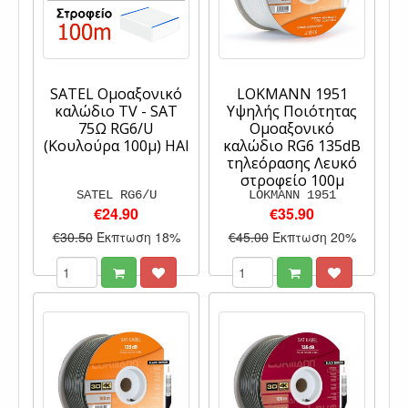
SATEL Ομοαξονικό
LOKMANN 1951
καλώδιο TV - SAT
Υψηλής Ποιότητας
75Ω RG6/U
Ομοαξονικό
(Kουλούρα 100μ) HAI
καλώδιο RG6 135dB
τηλεόρασης Λευκό
στροφείο 100μ
SATEL RG6/U
LOKMANN 1951
€24.90
€35.90
€30.50
Έκπτωση 18%
€45.00
Έκπτωση 20%