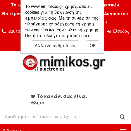
Το κατάστημα μας είναι κλειστό λόγω διακοπών.
To www.emimikos.gr χρησιμοποιεί
cookies για τη βελτίωση της
Θα είμαστε και πάλι μαζί σας την Δευτέρα 24 Αυγούστου.
εμπειρίας σας. Με τη συνέχιση της
Σας ευχόμαστε ένα όμορφο καλοκαίρι!
πλοήγησης αποδέχεστε τη χρήση
των cookies και την πολιτική χρήσης.
2261026435 & 2261081666
Επικοινωνία
Είσοδος
Πατήστε εδώ για περισσότερα.
Μέλους
Αλλαγή ρυθμίσεων
OK
Το καλάθι σας είναι
άδειο
Menu