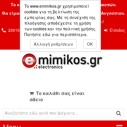
Το κατάστημα μας είναι κλειστό λόγω διακοπών.
To www.emimikos.gr χρησιμοποιεί
cookies για τη βελτίωση της
Θα είμαστε και πάλι μαζί σας την Δευτέρα 24 Αυγούστου.
εμπειρίας σας. Με τη συνέχιση της
Σας ευχόμαστε ένα όμορφο καλοκαίρι!
πλοήγησης αποδέχεστε τη χρήση
των cookies και την πολιτική χρήσης.
2261026435 & 2261081666
Επικοινωνία
Είσοδος
Πατήστε εδώ για περισσότερα.
Μέλους
Αλλαγή ρυθμίσεων
OK
Το καλάθι σας είναι
άδειο
Menu