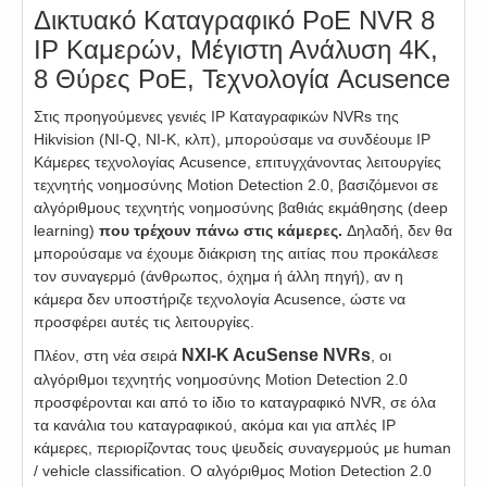
Δικτυακό Καταγραφικό PoE NVR 8
IP Καμερών, Μέγιστη Ανάλυση 4Κ,
8 Θύρες PoE, Τεχνολογία Acusence
Στις προηγούμενες γενιές IP Καταγραφικών NVRs της
Hikvision (NI-Q, NI-K, κλπ), μπορούσαμε να συνδέουμε IP
Κάμερες τεχνολογίας Acusence, επιτυγχάνοντας λειτουργίες
τεχνητής νοημοσύνης Motion Detection 2.0, βασιζόμενοι σε
αλγόριθμους τεχνητής νοημοσύνης βαθιάς εκμάθησης (deep
learning)
που τρέχουν πάνω στις κάμερες.
Δηλαδή, δεν θα
μπορούσαμε να έχουμε διάκριση της αιτίας που προκάλεσε
τον συναγερμό (άνθρωπος, όχημα ή άλλη πηγή), αν η
κάμερα δεν υποστήριζε τεχνολογία Acusence, ώστε να
προσφέρει αυτές τις λειτουργίες.
NXI-K AcuSense NVRs
Πλέον, στη νέα σειρά
, οι
αλγόριθμοι τεχνητής νοημοσύνης Motion Detection 2.0
προσφέρονται και από το ίδιο το καταγραφικό NVR, σε όλα
τα κανάλια του καταγραφικού, ακόμα και για απλές IP
κάμερες, περιορίζοντας τους ψευδείς συναγερμούς με human
/ vehicle classification. O αλγόριθμος Motion Detection 2.0