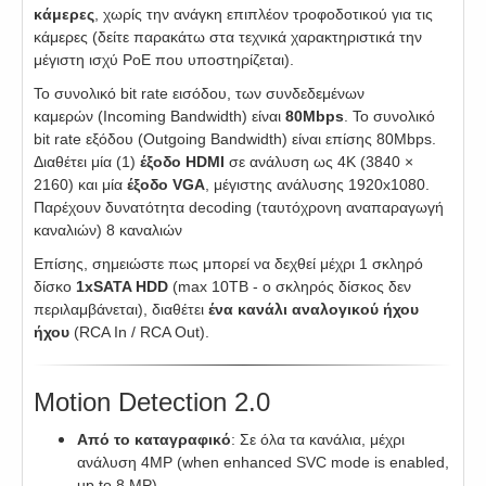
κάμερες
, χωρίς την ανάγκη επιπλέον τροφοδοτικού για τις
κάμερες (δείτε παρακάτω στα τεχνικά χαρακτηριστικά την
μέγιστη ισχύ PoE που υποστηρίζεται).
To συνολικό bit rate εισόδου, των συνδεδεμένων
καμερών (Incoming Bandwidth) είναι
80Mbps
. To συνολικό
bit rate εξόδου (Outgoing Bandwidth) είναι επίσης 80Mbps.
Διαθέτει μία (1)
έξοδο HDMI
σε ανάλυση ως 4K (3840 ×
2160) και μία
έξοδο VGA
, μέγιστης ανάλυσης 1920x1080.
Παρέχουν δυνατότητα decoding (ταυτόχρονη αναπαραγωγή
καναλιών) 8 καναλιών
Επίσης, σημειώστε πως μπορεί να δεχθεί μέχρι 1 σκληρό
δίσκο
1xSATA HDD
(max 10TB - ο σκληρός δίσκος δεν
περιλαμβάνεται), διαθέτει
ένα κανάλι αναλογικού ήχου
ήχου
(RCA In / RCA Out).
Motion Detection 2.0
Από το καταγραφικό
: Σε όλα τα κανάλια, μέχρι
ανάλυση 4MP (when enhanced SVC mode is enabled,
up to 8 MP)