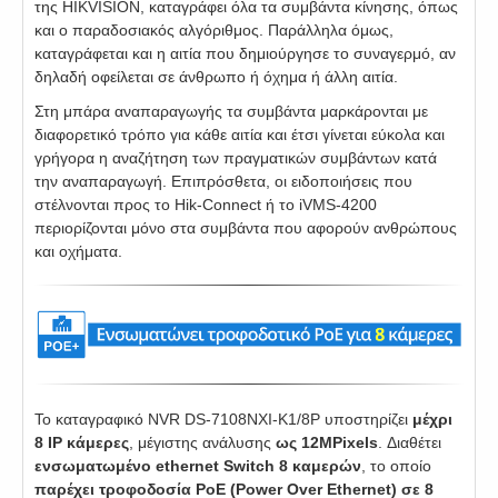
της HIKVISION, καταγράφει όλα τα συμβάντα κίνησης, όπως
και ο παραδοσιακός αλγόριθμος. Παράλληλα όμως,
καταγράφεται και η αιτία που δημιούργησε το συναγερμό, αν
δηλαδή οφείλεται σε άνθρωπο ή όχημα ή άλλη αιτία.
Στη μπάρα αναπαραγωγής τα συμβάντα μαρκάρονται με
διαφορετικό τρόπο για κάθε αιτία και έτσι γίνεται εύκολα και
γρήγορα η αναζήτηση των πραγματικών συμβάντων κατά
την αναπαραγωγή. Επιπρόσθετα, οι ειδοποιήσεις που
στέλνονται προς το Hik-Connect ή το iVMS-4200
περιορίζονται μόνο στα συμβάντα που αφορούν ανθρώπους
και οχήματα.
Το καταγραφικό NVR DS-7108NXI-K1/8P υποστηρίζει
μέχρι
8 IP κάμερες
, μέγιστης ανάλυσης
ως 12MPixels
. Διαθέτει
ενσωματωμένο ethernet Switch 8 καμερών
, το οποίο
παρέχει
τροφοδοσία PoE (Power Over Ethernet) σε 8