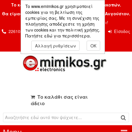
Το κατάστημα μας είναι κλειστό λόγω διακοπών.
To www.emimikos.gr χρησιμοποιεί
cookies για τη βελτίωση της
Θα είμαστε και πάλι μαζί σας την Δευτέρα 24 Αυγούστου.
εμπειρίας σας. Με τη συνέχιση της
Σας ευχόμαστε ένα όμορφο καλοκαίρι!
πλοήγησης αποδέχεστε τη χρήση
των cookies και την πολιτική χρήσης.
2261026435 & 2261081666
Επικοινωνία
Είσοδος
Πατήστε εδώ για περισσότερα.
Μέλους
Αλλαγή ρυθμίσεων
OK
Το καλάθι σας είναι
άδειο
Menu