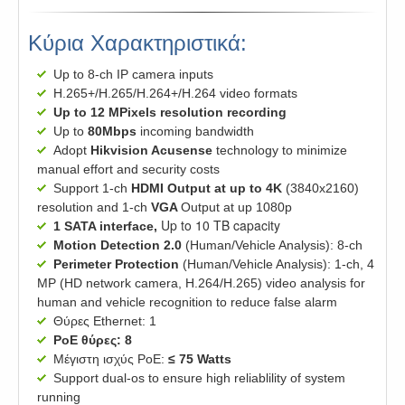
Κύρια Χαρακτηριστικά:
Up to 8-ch IP camera inputs
H.265+/H.265/H.264+/H.264 video formats
Up to 12 MPixels resolution recording
Up to
80Mbps
incoming bandwidth
Adopt
Hikvision Acusense
technology to minimize
manual effort and security costs
Support 1-ch
HDMI Output at up to 4K
(3840x2160)
resolution and 1-ch
V
GA
Output at up 1080p
Up to 10 TB capacity
1 SATA interface,
Motion Detection 2.0
(Human/Vehicle Analysis): 8-ch
Perimeter Protection
(Human/Vehicle Analysis): 1-ch, 4
MP (HD network camera, H.264/H.265) video analysis for
human and vehicle recognition to reduce false alarm
Θύρες Ethernet: 1
PoE θύρες: 8
Μέγιστη ισχύς PoE:
≤ 75 Watts
Support dual-os to ensure high reliablility of system
running