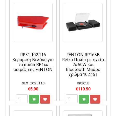
RPS1 102.116
FENTON RP165B
Κεραμική Βελόνα για
Retro Πικάπ με ηχεία
τα πικάπ RP1xx
2x 50W και
σειράς της FENTON
Bluetooth Μαύρο
χρώμα 102.151
OEM 102.116
RP165B
€5.90
€119.90