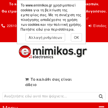
Το κατάστημα μας είναι κλειστό λόγω διακοπών.
To www.emimikos.gr χρησιμοποιεί
cookies για τη βελτίωση της
Θα είμαστε και πάλι μαζί σας την Δευτέρα 24 Αυγούστου.
εμπειρίας σας. Με τη συνέχιση της
Σας ευχόμαστε ένα όμορφο καλοκαίρι!
πλοήγησης αποδέχεστε τη χρήση
των cookies και την πολιτική χρήσης.
2261026435 & 2261081666
Επικοινωνία
Είσοδος
Πατήστε εδώ για περισσότερα.
Μέλους
Αλλαγή ρυθμίσεων
OK
Το καλάθι σας είναι
άδειο
Menu