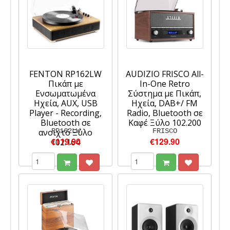
FENTON RP162LW
AUDIZIO FRISCO All-
Πικάπ με
In-One Retro
Ενσωματωμένα
Σύστημα με Πικάπ,
Ηχεία, AUX, USB
Ηχεία, DAB+/ FM
Player - Recording,
Radio, Bluetooth σε
Bluetooth σε
Καφέ Ξύλο 102.200
ανοιχτό Ξύλο
RP162LW
FRISCO
€119.90
€129.90
102.164