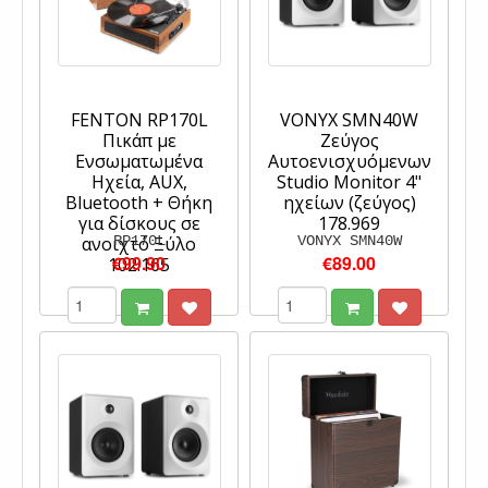
FENTON RP170L
VONYX SMN40W
Πικάπ με
Ζεύγος
Ενσωματωμένα
Αυτοενισχυόμενων
Ηχεία, AUX,
Studio Monitor 4"
Bluetooth + Θήκη
ηχείων (ζεύγος)
για δίσκους σε
178.969
ανοιχτό Ξύλο
RP170L
VONYX SMN40W
€99.90
€89.00
102.165