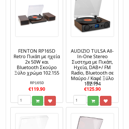
FENTON RP165D
AUDIZIO TULSA All-
Retro Πικάπ με ηχεία
In-One Stereo
2x 50W και
Συστημα με Πικάπ,
Bluetooth Σκούρο
Ηχεία, DAB+/ FM
Ξύλο χρώμα 102.155
Radio, Bluetooth σε
Μαύρο / Καφέ Ξύλο
RP165D
102.194
TULSA
€119.90
€125.90