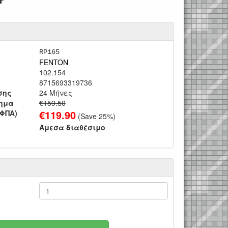
RP165
FENTON
102.154
8715693319736
σης
24 Μήνες
τημα
€159.50
€
119.90
 ΦΠΑ)
(Save
25
%)
Άμεσα διαθέσιμο