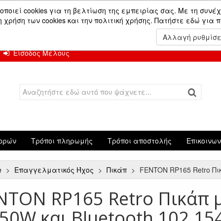
ών.
οποιεί cookies για τη βελτίωση της εμπειρίας σας. Με τη συνέχ
χρήση των cookies και την πολιτική χρήσης.
Πατήστε εδώ για 
 Αυγούστου.
Αλλαγή ρυθμίσ
Είσοδος Μέλους
ορών
Τρόποι πληρωμής
Τρόποι αποστολής
Επικοινω
e
Επαγγελματικός Ήχος
Πικάπ
FENTON RP165 Retro Πικ
NTON RP165 Retro Πικάπ μ
 50W και Bluetooth 102.15