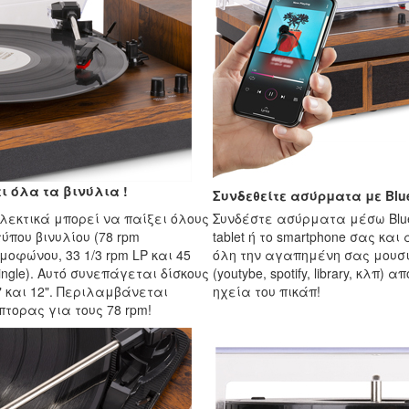
ι όλα τα βινύλια !
Συνδεθείτε ασύρματα με Blu
λεκτικά μπορεί να παίξει όλους
Συνδέστε ασύρματα μέσω Bluet
τύπου βινυλίου (78 rpm
tablet ή το smartphone σας και
οφώνου, 33 1/3 rpm LP και 45
όλη την αγαπημένη σας μουσ
ingle). Αυτό συνεπάγεται δίσκους
(youtybe, spotify, library, κλπ) α
0" και 12". Περιλαμβάνεται
ηχεία του πικάπ!
τορας για τους 78 rpm!