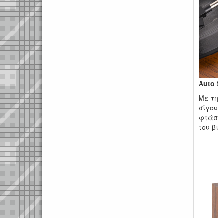
Auto 
Με τη
σίγου
φτάσ
του β