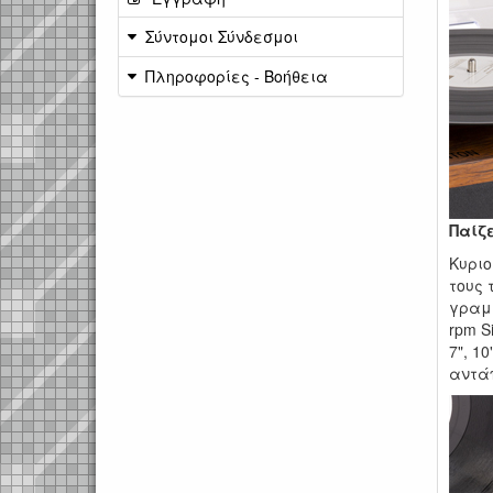
Σύντομοι Σύνδεσμοι
Πληροφορίες - Βοήθεια
Παίζε
Κυριο
τους 
γραμμ
rpm S
7", 1
αντάπ