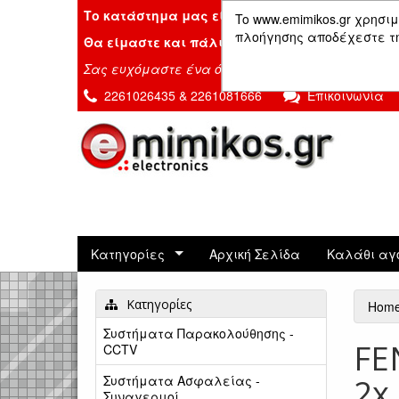
Το κατάστημα μας είναι κλειστό λόγω διακοπ
To www.emimikos.gr χρησιμ
πλοήγησης αποδέχεστε τη 
Θα είμαστε και πάλι μαζί σας την Δευτέρα 24
Σας ευχόμαστε ένα όμορφο καλοκαίρι!
2261026435 & 2261081666
Επικοινωνία
Κατηγορίες
Αρχική Σελίδα
Καλάθι αγ
Κατηγορίες
Hom
Συστήματα Παρακολούθησης -
FE
CCTV
Συστήματα Ασφαλείας -
2x
Συναγερμοί