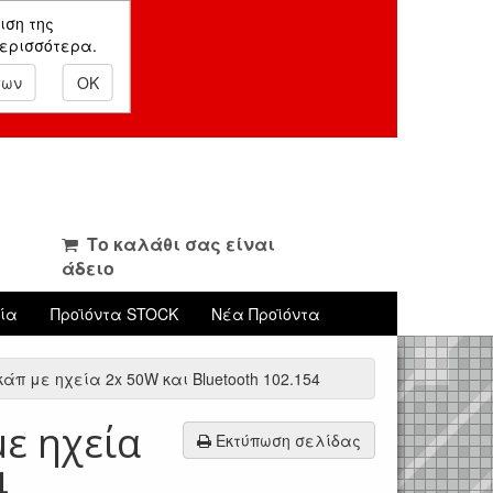
ιση της
περισσότερα.
εων
OK
Το καλάθι σας είναι
άδειο
νία
Προϊόντα STOCK
Νέα Προϊόντα
άπ με ηχεία 2x 50W και Bluetooth 102.154
ε ηχεία
Εκτύπωση σελίδας
4