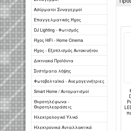
Προ
Ασύρματοι Συναγερμοί
Επαγγελματικός Ήχος
DJ Lighting - Φωτισμός
Ήχος HiFi - Home Cinema
Ήχος - Εξοπλισμός Αυτοκινήτου
Δικτυακά Προϊόντα
Συστήματα λήψης
Φωτοβολταϊκά - Ανεμογεννήτριες
Smart Home / Αυτοματισμοί
Θυροτηλέφωνα -
Ρ
Θυροτηλεοράσεις
LE
π
Ηλεκτρολογικό Υλικό
Ηλεκτρονικά Ανταλλακτικά