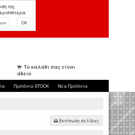
ιση της
περισσότερα.
εων
OK
Το καλάθι σας είναι
άδειο
νία
Προϊόντα STOCK
Νέα Προϊόντα
Εκτύπωση σελίδας