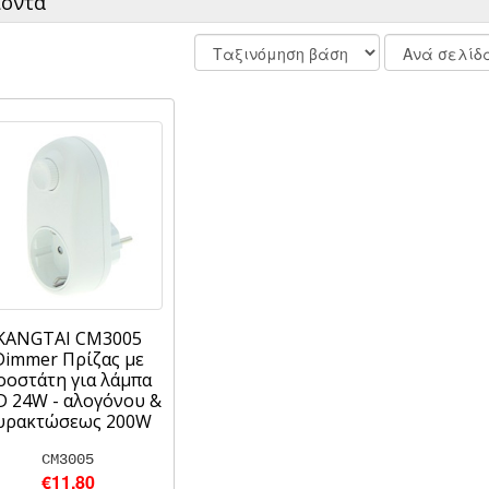
ϊόντα
KANGTAI CM3005
Dimmer Πρίζας με
οοστάτη για λάμπα
D 24W - αλογόνου &
υρακτώσεως 200W
CM3005
€11.80