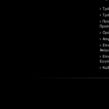
Τρό
Τρό
Πολ
Προσ
Όρο
Ασφ
Επι
Ακύρ
Επι
Εγγύ
Κώδ