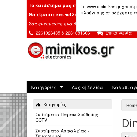
Το κατάστημα μας είναι κλειστό λόγω διακοπ
To www.emimikos.gr χρησιμ
πλοήγησης αποδέχεστε τη 
Θα είμαστε και πάλι μαζί σας την Δευτέρα 24
Σας ευχόμαστε ένα όμορφο καλοκαίρι!
2261026435 & 2261081666
Επικοινωνία
Κατηγορίες
Αρχική Σελίδα
Καλάθι αγ
Κατηγορίες
Hom
Συστήματα Παρακολούθησης -
Di
CCTV
Συστήματα Ασφαλείας -
Συναγερμοί