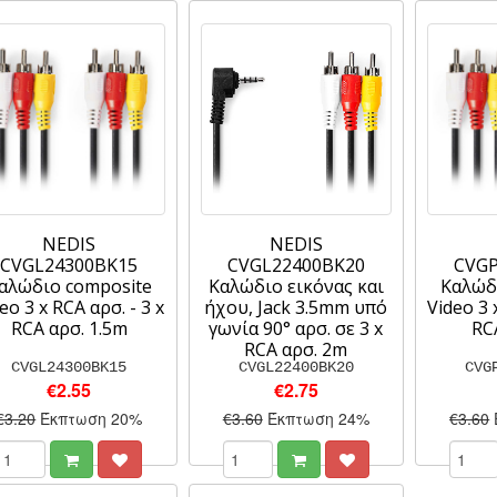
NEDIS
NEDIS
CVGL24300BK15
CVGL22400BK20
CVGP
αλώδιο composite
Καλώδιο εικόνας και
Καλώδ
eo 3 x RCA αρσ. - 3 x
ήχου, Jack 3.5mm υπό
Video 3 
RCA αρσ. 1.5m
γωνία 90° αρσ. σε 3 x
RC
RCA αρσ. 2m
CVGL24300BK15
CVGL22400BK20
CVG
€2.55
€2.75
€3.20
Έκπτωση 20%
€3.60
Έκπτωση 24%
€3.60