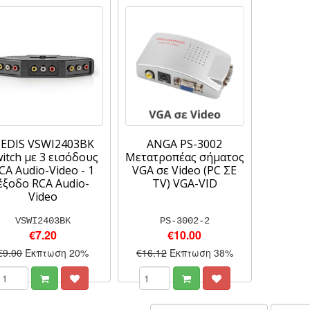
EDIS VSWI2403BK
ANGA PS-3002
itch με 3 εισόδους
Μετατροπέας σήματος
CA Audio-Video - 1
VGA σε Video (PC ΣΕ
έξοδο RCA Audio-
TV) VGA-VID
Video
VSWI2403BK
PS-3002-2
€7.20
€10.00
€9.00
Έκπτωση 20%
€16.12
Έκπτωση 38%