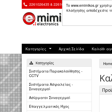
2261026435 & 2261081666
Επικοινωνία
To www.emimikos.gr χρησιμ
πλοήγησης αποδέχεστε τη 
Κατηγορίες
Αρχική Σελίδα
Καλάθι αγ
Κατηγορίες
Hom
Συστήματα Παρακολούθησης -
Κα
CCTV
Συστήματα Ασφαλείας -
Συναγερμοί
Προ
Ασύρματοι Συναγερμοί
Επαγγελματικός Ήχος