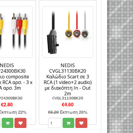
NEDIS
NEDIS
24300BK30
CVGL31130BK20
ιο composite
Καλώδιο Scart σε 3
x RCA αρσ. - 3 x
RCA (1 video+2 audio)
A αρσ. 3m
με διακόπτη In - Out
2m
P24300BK30
CVGL31130BK20
€2.80
€4.60
Έκπτωση 22%
€6.20
Έκπτωση 26%