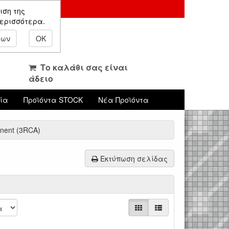
ιση της
περισσότερα.
εων
OK
Το καλάθι σας είναι
άδειο
νία
Προϊόντα STOCK
Νέα Προϊόντα
nent (3RCA)
Εκτύπωση σελίδας