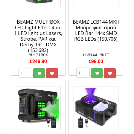
BEAMZ MULTIBOX
BEAMZ LCB144 MKII
LED Light Effect 4-in-
Μπάρα φωτισμού
1 LED light με Lasers,
LED Bar 144x SMD
Strobe, PAR και
RGB LEDs (150.706)
Derby, IRC, DMX
(153.682)
MULTIBOX
LCB144 MKII
€249.90
€99.00