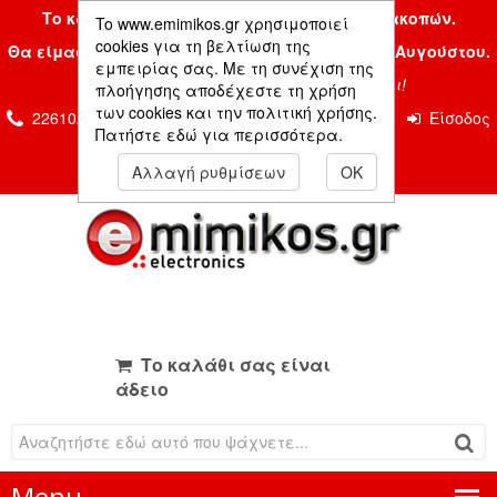
Το κατάστημα μας είναι κλειστό λόγω διακοπών.
To www.emimikos.gr χρησιμοποιεί
cookies για τη βελτίωση της
Θα είμαστε και πάλι μαζί σας την Δευτέρα 24 Αυγούστου.
εμπειρίας σας. Με τη συνέχιση της
Σας ευχόμαστε ένα όμορφο καλοκαίρι!
πλοήγησης αποδέχεστε τη χρήση
των cookies και την πολιτική χρήσης.
2261026435 & 2261081666
Επικοινωνία
Είσοδος
Πατήστε εδώ για περισσότερα.
Μέλους
Αλλαγή ρυθμίσεων
OK
Το καλάθι σας είναι
άδειο
Menu