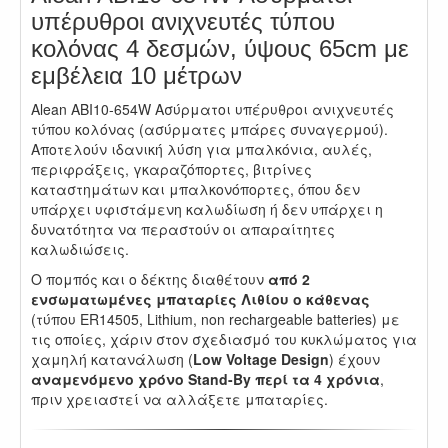
υπέρυθροι ανιχνευτές τύπου
κολόνας 4 δεσμών, ύψους 65cm με
εμβέλεια 10 μέτρων
Alean ABI10-654W Ασύρματοι υπέρυθροι ανιχνευτές
τύπου κολόνας (ασύρματες μπάρες συναγερμού).
Αποτελούν ιδανική λύση για μπαλκόνια, αυλές,
περιφράξεις, γκαραζόπορτες, βιτρίνες
καταστημάτων και μπαλκονόπορτες, όπου δεν
υπάρχει υφιστάμενη καλωδίωση ή δεν υπάρχει η
δυνατότητα να περαστούν οι απαραίτητες
καλωδιώσεις.
Ο πομπός και ο δέκτης διαθέτουν
από 2
ενσωματωμένες μπαταρίες Λιθίου ο κάθενας
(τύπου ER14505, Lithium, non rechargeable batteries) με
τις οποίες, χάριν στον σχεδιασμό του κυκλώματος για
χαμηλή κατανάλωση (
Low Voltage Design
) έχουν
αναμενόμενο χρόνο Stand-By περί τα 4 χρόνια
,
πριν χρειαστεί να αλλάξετε μπαταρίες.