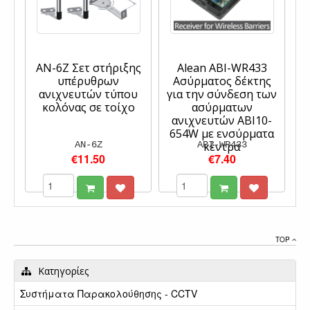
AN-6Z Σετ στήριξης
Alean ABI-WR433
υπέρυθρων
Ασύρματος δέκτης
ανιχνευτών τύπου
για την σύνδεση των
κολόνας σε τοίχο
ασύρματων
ανιχνευτών ABI10-
654W με ενσύρματα
AN-6Z
ABI-WR433
κέντρα
€11.50
€7.40
TOP
Κατηγορίες
Συστήματα Παρακολούθησης - CCTV