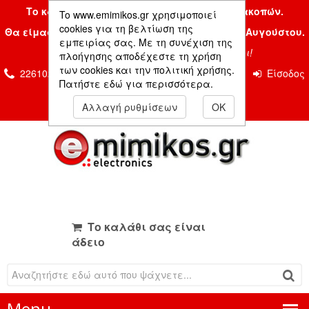
Το κατάστημα μας είναι κλειστό λόγω διακοπών.
To www.emimikos.gr χρησιμοποιεί
cookies για τη βελτίωση της
Θα είμαστε και πάλι μαζί σας την Δευτέρα 24 Αυγούστου.
εμπειρίας σας. Με τη συνέχιση της
Σας ευχόμαστε ένα όμορφο καλοκαίρι!
πλοήγησης αποδέχεστε τη χρήση
των cookies και την πολιτική χρήσης.
2261026435 & 2261081666
Επικοινωνία
Είσοδος
Πατήστε εδώ για περισσότερα.
Μέλους
Αλλαγή ρυθμίσεων
OK
Το καλάθι σας είναι
άδειο
Menu