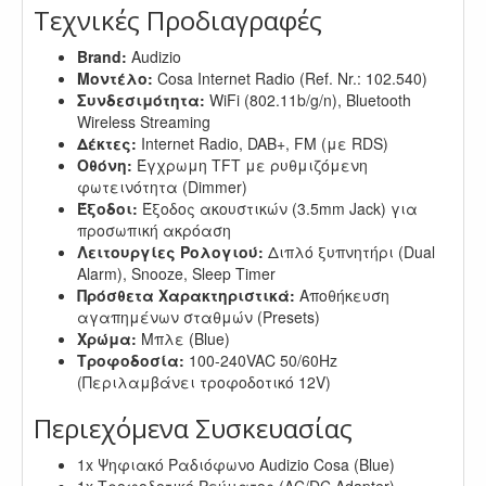
Τεχνικές Προδιαγραφές
Brand:
Audizio
Μοντέλο:
Cosa Internet Radio (Ref. Nr.: 102.540)
Συνδεσιμότητα:
WiFi (802.11b/g/n), Bluetooth
Wireless Streaming
Δέκτες:
Internet Radio, DAB+, FM (με RDS)
Οθόνη:
Έγχρωμη TFT με ρυθμιζόμενη
φωτεινότητα (Dimmer)
Έξοδοι:
Έξοδος ακουστικών (3.5mm Jack) για
προσωπική ακρόαση
Λειτουργίες Ρολογιού:
Διπλό ξυπνητήρι (Dual
Alarm), Snooze, Sleep Timer
Πρόσθετα Χαρακτηριστικά:
Αποθήκευση
αγαπημένων σταθμών (Presets)
Χρώμα:
Μπλε (Blue)
Τροφοδοσία:
100-240VAC 50/60Hz
(Περιλαμβάνει τροφοδοτικό 12V)
Περιεχόμενα Συσκευασίας
1x Ψηφιακό Ραδιόφωνο Audizio Cosa (Blue)
1x Τροφοδοτικό Ρεύματος (AC/DC Adapter)