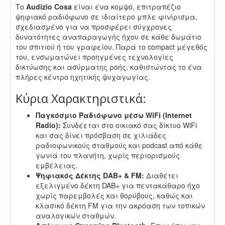
Το
Audizio Cosa
είναι ένα κομψό, επιτραπέζιο
ψηφιακό ραδιόφωνο σε ιδιαίτερο μπλε φινίρισμα,
σχεδιασμένο για να προσφέρει σύγχρονες
δυνατότητες αναπαραγωγής ήχου σε κάθε δωμάτιο
του σπιτιού ή του γραφείου. Παρά το compact μέγεθός
του, ενσωματώνει προηγμένες τεχνολογίες
δικτύωσης και ασύρματης ροής, καθιστώντας το ένα
πλήρες κέντρο ηχητικής ψυχαγωγίας.
Κύρια Χαρακτηριστικά:
Παγκόσμιο Ραδιόφωνο μέσω WiFi (Internet
Radio):
Συνδέεται στο οικιακό σας δίκτυο WiFi
και σας δίνει πρόσβαση σε χιλιάδες
ραδιοφωνικούς σταθμούς και podcast από κάθε
γωνιά του πλανήτη, χωρίς περιορισμούς
εμβέλειας.
Ψηφιακός Δέκτης DAB+ & FM:
Διαθέτει
εξελιγμένο δέκτη DAB+ για πεντακάθαρο ήχο
χωρίς παρεμβολές και θορύβους, καθώς και
κλασικό δέκτη FM για την ακρόαση των τοπικών
αναλογικών σταθμών.