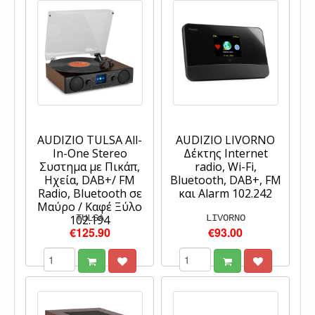
AUDIZIO TULSA All-
AUDIZIO LIVORNO
In-One Stereo
Δέκτης Internet
Συστημα με Πικάπ,
radio, Wi-Fi,
Ηχεία, DAB+/ FM
Bluetooth, DAB+, FM
Radio, Bluetooth σε
και Alarm 102.242
Μαύρο / Καφέ Ξύλο
102.194
TULSA
LIVORNO
€125.90
€93.00