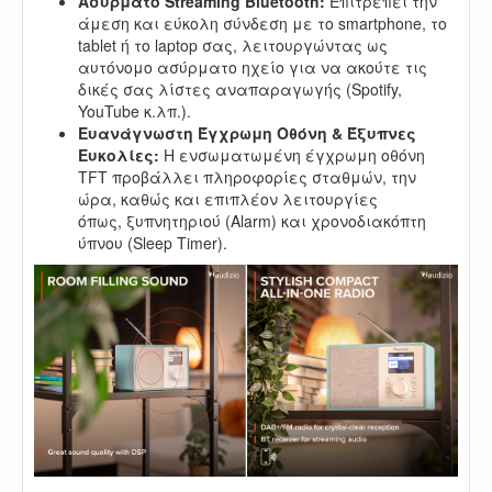
Ασύρματο Streaming Bluetooth:
Επιτρέπει την
άμεση και εύκολη σύνδεση με το smartphone, το
tablet ή το laptop σας, λειτουργώντας ως
αυτόνομο ασύρματο ηχείο για να ακούτε τις
δικές σας λίστες αναπαραγωγής (Spotify,
YouTube κ.λπ.).
Ευανάγνωστη Έγχρωμη Οθόνη & Έξυπνες
Ευκολίες:
Η ενσωματωμένη έγχρωμη οθόνη
TFT προβάλλει πληροφορίες σταθμών, την
ώρα, καθώς και επιπλέον λειτουργίες
όπως, ξυπνητηριού (Alarm) και χρονοδιακόπτη
ύπνου (Sleep Timer).