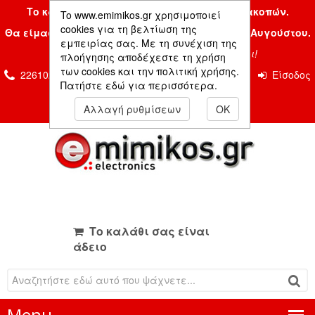
Το κατάστημα μας είναι κλειστό λόγω διακοπών.
To www.emimikos.gr χρησιμοποιεί
cookies για τη βελτίωση της
Θα είμαστε και πάλι μαζί σας την Δευτέρα 24 Αυγούστου.
εμπειρίας σας. Με τη συνέχιση της
Σας ευχόμαστε ένα όμορφο καλοκαίρι!
πλοήγησης αποδέχεστε τη χρήση
των cookies και την πολιτική χρήσης.
2261026435 & 2261081666
Επικοινωνία
Είσοδος
Πατήστε εδώ για περισσότερα.
Μέλους
Αλλαγή ρυθμίσεων
OK
Το καλάθι σας είναι
άδειο
Menu