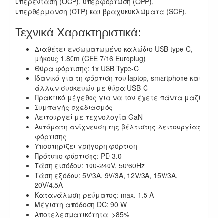
υπερένταση (OCP), υπερφόρτωση (OPP),
υπερθέρμανση (OTP) και βραχυκυκλώματα (SCP).
Τεχνικά Χαρακτηριστικά:
Διαθέτει ενσωματωμένο καλώδιο USB type-C,
μήκους 1.80m (CEE 7/16 Europlug)
Θύρα φόρτισης: 1x USB Type-C
Ιδανικό για τη φόρτιση του laptop, smartphone και
άλλων συσκευών με θύρα USB-C
Πρακτικό μέγεθος για να τον έχετε πάντα μαζί
Συμπαγής σχεδιασμός
Λειτουργεί με τεχνολογία GaN
Αυτόματη ανίχνευση της βέλτιστης λειτουργίας
φόρτισης
Υποστηρίζει γρήγορη φόρτιση
Πρότυπο φόρτισης: PD 3.0
Τάση εισόδου: 100-240V, 50/60Hz
Τάση εξόδου: 5V/3A, 9V/3A, 12V/3A, 15V/3A,
20V/4.5A
Κατανάλωση ρεύματος: max. 1.5 Α
Μέγιστη απόδοση DC: 90 W
Αποτελεσματικότητα: >85%